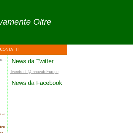
ivamente Oltre
CONTATTI
ale…
News da Twitter
Tweets di @InnovateEurope
News da Facebook
o a
tive