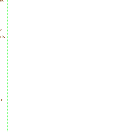
sa,
to
a lo
 e