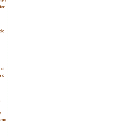
te i
tive
olo
 di
a o
,
a
iamo