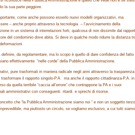
n si riconosce nella Pubblica Amministrazione e quello che vede non è se stes
 la sua parte peggiore.
importante, come anche possono esserlo nuovi modelli organizzativi, ma
ere – anche proprio attraverso la tecnologia – l’avvicinamento della
one in un sistema di interrelazioni forti, qualcosa di non dissimile dal rappor
ore del condominio dove abita. Si deve in qualche modo ridurre la distanza tr
e deformazioni.
definire, da regolamentare, ma lo scopo è quello di dare confidenza del fatto
vi siano effettivamente “nelle corde” della Pubblica Amministrazione.
tivi, pure trasformati in maniera radicale negli anni attraverso la trasparenza
 trasformare il rapporto singolo-P.A. ma anche il rapporto cittadinanza-P.A. in
rso da quella terribile “caccia all’errore” che contrappone la PA e i suoi
bunali amministrativi con conseguenti ritardi e sprechi di risorse.
concetto che “la Pubblica Amministrazione siamo noi “ e non un soggetto terzo
imprevedibile, ma piuttosto un circolo, se vogliamo esclusivo, a cui tutti siamo