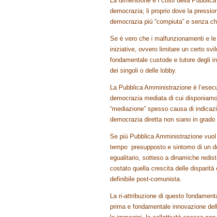
La dimensione e i costi della Pubblica
democrazia; li proprio dove la pressio
democrazia più “compiuta” e senza che 
Se è vero che i malfunzionamenti e le 
iniziative, ovvero limitare un certo sv
fondamentale custode e tutore degli in
dei singoli o delle lobby.
La Pubblica Amministrazione è l’esecuto
democrazia mediata di cui disponiamo 
“mediazione” spesso causa di indicazio
democrazia diretta non siano in grado 
Se più Pubblica Amministrazione vuol 
tempo presupposto e sintomo di un de
egualitario, sotteso a dinamiche redis
costato quella crescita delle dispari
definibile post-comunista.
La ri-attribuzione di questo fondament
prima e fondamentale innovazione dell