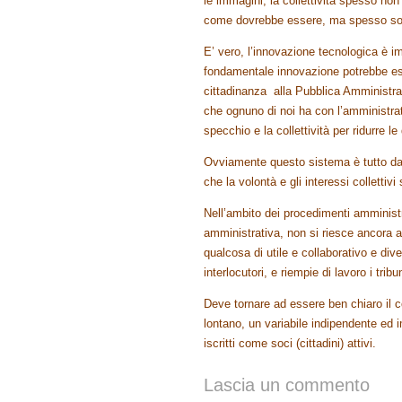
le immagini, la collettività spesso no
come dovrebbe essere, ma spesso solo
E’ vero, l’innovazione tecnologica è 
fondamentale innovazione potrebbe ess
cittadinanza alla Pubblica Amministrazi
che ognuno di noi ha con l’amministrat
specchio e la collettività per ridurre l
Ovviamente questo sistema è tutto da 
che la volontà e gli interessi colletti
Nell’ambito dei procedimenti amministra
amministrativa, non si riesce ancora a
qualcosa di utile e collaborativo e dive
interlocutori, e riempie di lavoro i tri
Deve tornare ad essere ben chiaro il 
lontano, un variabile indipendente ed 
iscritti come soci (cittadini) attivi.
Lascia un commento