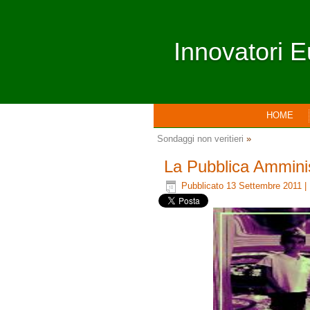
Innovatori E
HOME
Sondaggi non veritieri
»
La Pubblica Amminis
Pubblicato
13 Settembre 2011
|