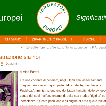
uropei
Significat
CHI SIAMO
DIPARTIMENTO PROGETTI
VISIONE
«
Il 15 Settembre IE a Venezia: “Innovazione per la P.A. ugu
trazione sia noi
Da
admin
di Aldo Perotti
C’è una corrente di pensiero, negli ultimi anni assolutamente
maggioritaria credo in gran parte del’occidente,che ritiene la
Pubblica Amministrazione uno dei fattori limitativi dello svilupp
causa dei suoi malfunzionamenti, della sua storica “rigidità” ed
inefficienza. Questa posizione è all’origine di tutto quelle inizia