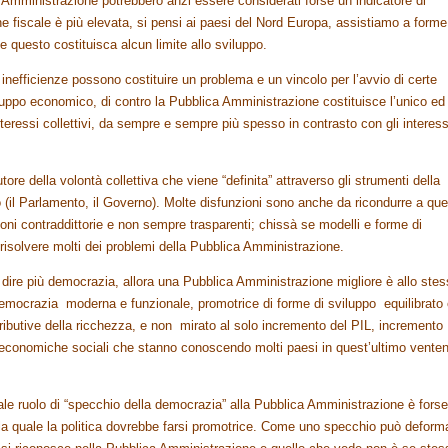
 Amministrazione potrebbero anzi essere considerati forse un indicatore di
ne fiscale è più elevata, si pensi ai paesi del Nord Europa, assistiamo a forme
questo costituisca alcun limite allo sviluppo.
inefficienze possono costituire un problema e un vincolo per l’avvio di certe
iluppo economico, di contro la Pubblica Amministrazione costituisce l’unico ed 
teressi collettivi, da sempre e sempre più spesso in contrasto con gli interess
re della volontà collettiva che viene “definita” attraverso gli strumenti della
(il Parlamento, il Governo). Molte disfunzioni sono anche da ricondurre a qu
ni contraddittorie e non sempre trasparenti; chissà se modelli e forme di
risolvere molti dei problemi della Pubblica Amministrazione.
dire più democrazia, allora una Pubblica Amministrazione migliore è allo ste
mocrazia moderna e funzionale, promotrice di forme di sviluppo equilibrato
tributive della ricchezza, e non mirato al solo incremento del PIL, incremento
tà economiche sociali che stanno conoscendo molti paesi in quest’ultimo vente
ale ruolo di “specchio della democrazia” alla Pubblica Amministrazione è forse
a quale la politica dovrebbe farsi promotrice. Come uno specchio può deform