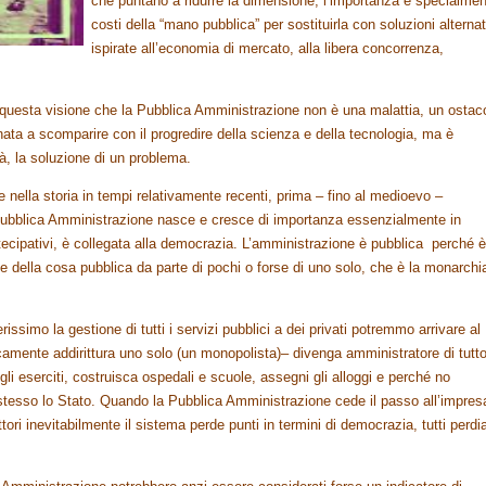
che puntano a ridurre la dimensione, l’importanza e specialmen
costi della “mano pubblica” per sostituirla con soluzioni alterna
ispirate all’economia di mercato, alla libera concorrenza,
i questa visione che la Pubblica Amministrazione non è una malattia, un ostac
nata a scomparire con il progredire della scienza e della tecnologia, ma è
à, la soluzione di un problema.
ella storia in tempi relativamente recenti, prima – fino al medioevo –
ubblica Amministrazione nasce e cresce di importanza essenzialmente in
rtecipativi, è collegata alla democrazia. L’amministrazione è pubblica perché è
ne della cosa pubblica da parte di pochi o forse di uno solo, che è la monarchi
erissimo la gestione di tutti i servizi pubblici a dei privati potremmo arrivare al
amente addirittura uno solo (un monopolista)– divenga amministratore di tutto
i eserciti, costruisca ospedali e scuole, assegni gli alloggi e perché no
i stesso lo Stato. Quando la Pubblica Amministrazione cede il passo all’impres
settori inevitabilmente il sistema perde punti in termini di democrazia, tutti perd