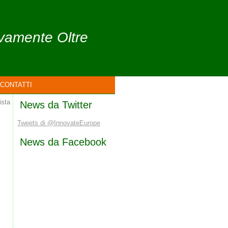
ivamente Oltre
CONTATTI
ista
News da Twitter
Tweets di @InnovateEurope
News da Facebook