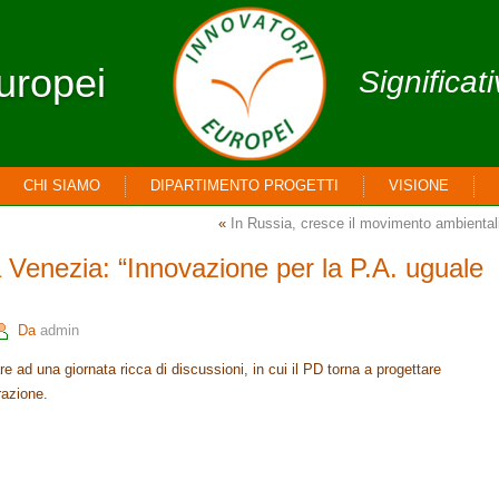
uropei
Significat
CHI SIAMO
DIPARTIMENTO PROGETTI
VISIONE
«
In Russia, cresce il movimento ambiental
a Venezia: “Innovazione per la P.A. uguale
Da
admin
are ad una giornata ricca di discussioni, in cui il PD torna a progettare
razione.