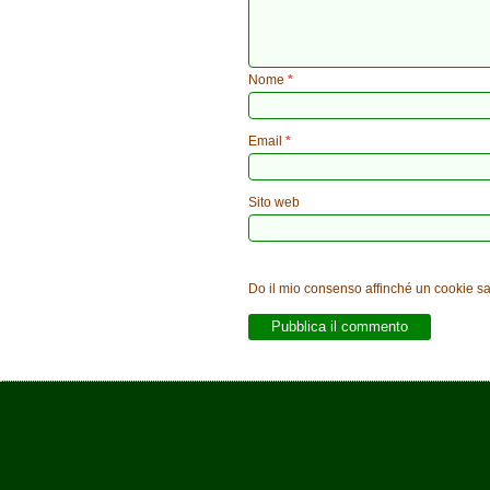
Nome
*
Email
*
Sito web
Do il mio consenso affinché un cookie sal