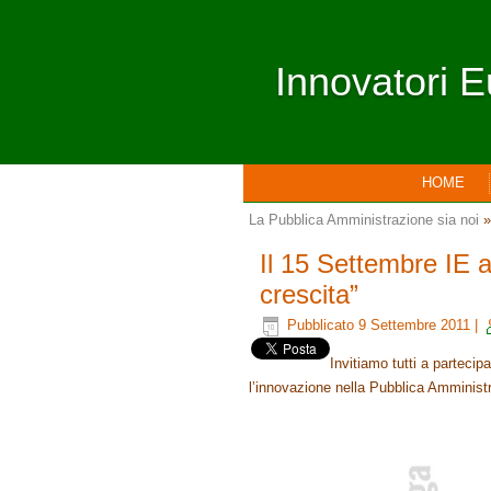
Innovatori E
HOME
La Pubblica Amministrazione sia noi
»
Il 15 Settembre IE 
crescita”
Pubblicato
9 Settembre 2011
|
Invitiamo tutti a partecip
l’innovazione nella Pubblica Amminist