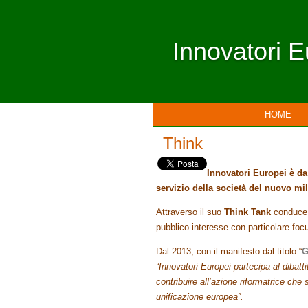
Innovatori E
HOME
Think
Innovatori Europei è da
servizio della società del nuovo mi
Attraverso il suo
Think Tank
conduce e
pubblico interesse con particolare foc
Dal 2013, con il manifesto dal titolo “
G
“Innovatori Europei partecipa al dibatt
contribuire all’azione riformatrice che s
unificazione europea”.