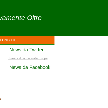
ivamente Oltre
CONTATTI
News da Twitter
Tweets di @InnovateEurope
News da Facebook
a