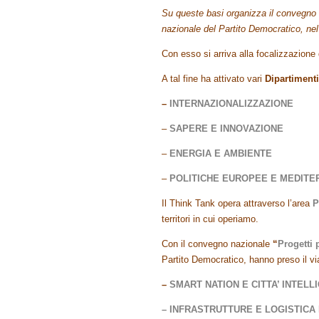
Su queste basi organizza il convegno n
nazionale del Partito Democratico, n
Con esso si arriva alla focalizzazione de
A tal fine ha attivato vari
Dipartiment
–
INTERNAZIONALIZZAZIONE
–
SAPERE E INNOVAZIONE
–
ENERGIA E AMBIENTE
–
POLITICHE EUROPEE E MEDIT
Il Think Tank opera attraverso l’area
P
territori in cui operiamo.
Con il convegno nazionale
“
Progetti 
Partito Democratico, hanno preso il via
–
SMART NATION E CITTA’ INTELL
– INFRASTRUTTURE E LOGISTIC