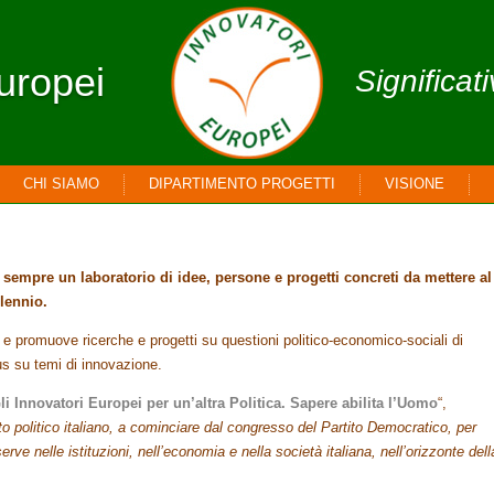
uropei
Significat
CHI SIAMO
DIPARTIMENTO PROGETTI
VISIONE
 sempre un laboratorio di idee, persone e progetti concreti da mettere al
llennio.
 promuove ricerche e progetti su questioni politico-economico-sociali di
us su temi di innovazione.
li Innovatori Europei per un’altra Politica. Sapere abilita l’Uomo
“,
ito politico italiano, a cominciare dal congresso del Partito Democratico, per
erve nelle istituzioni, nell’economia e nella società italiana, nell’orizzonte dell