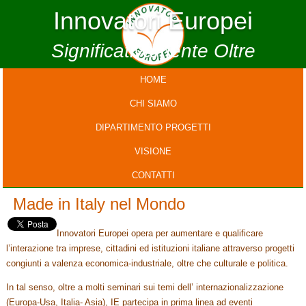
Innovatori Europei
Significativamente Oltre
HOME
CHI SIAMO
DIPARTIMENTO PROGETTI
VISIONE
CONTATTI
Made in Italy nel Mondo
Innovatori Europei opera per aumentare e qualificare
l’interazione tra imprese, cittadini ed istituzioni italiane attraverso progetti
congiunti a valenza economica-industriale, oltre che culturale e politica.
In tal senso, oltre a molti seminari sui temi dell’ internazionalizzazione
(Europa-Usa, Italia- Asia), IE partecipa in prima linea ad eventi