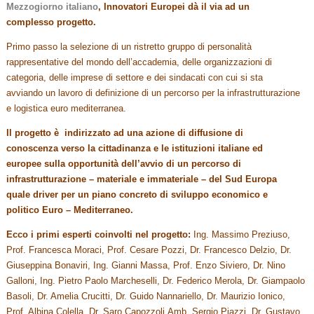
Mezzogiorno italiano
, Innovatori Europei dà il via ad un
complesso progetto.
Primo passo la selezione di un ristretto gruppo di personalità
rappresentative del mondo dell’accademia, delle organizzazioni di
categoria, delle imprese di settore e dei sindacati con cui si sta
avviando un lavoro di definizione di un percorso per la infrastrutturazione
e logistica euro mediterranea.
Il progetto è indirizzato ad una azione di diffusione di
conoscenza verso la cittadinanza e le istituzioni italiane ed
europee sulla opportunità dell’avvio di un percorso di
infrastrutturazione – materiale e immateriale – del Sud Europa
quale driver per un piano concreto di sviluppo economico e
politico Euro – Mediterraneo.
Ecco i primi esperti coinvolti nel progetto:
Ing. Massimo Preziuso,
Prof. Francesca Moraci, Prof. Cesare Pozzi, Dr. Francesco Delzio, Dr.
Giuseppina Bonaviri, Ing. Gianni Massa, Prof. Enzo Siviero, Dr. Nino
Galloni, Ing. Pietro Paolo Marcheselli, Dr. Federico Merola, Dr. Giampaolo
Basoli, Dr. Amelia Crucitti, Dr. Guido Nannariello, Dr. Maurizio Ionico,
Prof. Albina Colella, Dr. Saro Capozzoli,Amb. Sergio Piazzi, Dr. Gustavo