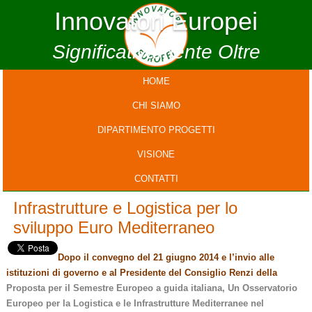
Innovatori Europei
Significativamente Oltre
HOME
CHI SIAMO
DIPARTIMENTO PROGETTI
VISIONE
CONTATTI
Infrastrutture e Logistica per lo
sviluppo Euro Mediterraneo
Dopo il convegno del 21 giugno 2014 e l’invio alle
istituzioni di governo e al Presidente del Consiglio Renzi della
Proposta per il Semestre Europeo a guida italiana, Un Osservatorio
Europeo per la Logistica e le Infrastrutture Mediterranee nel