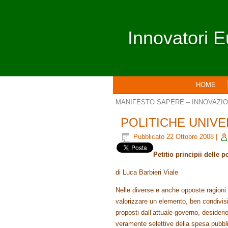
Innovatori E
HOME
MANIFESTO SAPERE – INNOVAZI
POLITICHE UNIVER
Pubblicato
22 Ottobre 2008
|
Petitio principii delle po
di Luca Barbieri Viale
Nelle diverse e anche opposte ragioni 
valorizzare un elemento, ben condivisibi
proposti dall’attuale governo, desideri
veramente selettive della spesa pubbl