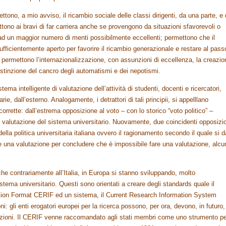
ttono, a mio avviso, il ricambio sociale delle classi dirigenti, da una parte, e 
ettono ai bravi di far carriera anche se provengono da situazioni sfavorevoli o
ad un maggior numero di menti possibilmente eccellenti; permettono che il
fficientemente aperto per favorire il ricambio generazionale e restare al pass
le; permettono l’internazionalizzazione, con assunzioni di eccellenza, la creazio
 estinzione del cancro degli automatismi e dei nepotismi.
ema intelligente di valutazione dell’attività di studenti, docenti e ricercatori,
tarie, dall’esterno. Analogamente, i detrattori di tali principii, si appelllano
 corrette: dall’estrema opposizione al voto – con lo storico “voto politico” –
i valutazione del sistema universitario. Nuovamente, due coincidenti opposizio
i” della politica universitaria italiana ovvero il ragionamento secondo il quale si d
e una valutazione per concludere che è impossibile fare una valutazione, alcu
e contrariamente all’Italia, in Europa si stanno sviluppando, molto
stema universitario. Questi sono orientati a creare degli standards quale il
n Format CERIF ed un sistema, il Current Research Information System
: gli enti erogatori europei per la ricerca possono, per ora, devono, in futuro,
lutazioni. Il CERIF venne raccomandato agli stati membri come uno strumento p