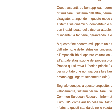
Questi assunti, se ben applicati, perme
ottimizzare il sistema dall’altra, perm
disagiate, attingendo in questo modo 
sistema sia dinamico, competitivo e su
con i rapidi scatti della ricerca attua
di incentivi a far bene, garantendo la
A questo fine occorre sviluppare un sist
dall’interno, e delle istituzioni universi
all’impossibilità di operare valutazioni
all’attuale stagnazione del processo d
Proprio qui si trova il “petitio prinpici
per scontato che non sia possibile far
amano aggiungere: seriamente (sic!)
Segnalo dunque, a questo proposito, ch
velocemente, sistemi per valutare il si
Common European Research Informatio
EuroCRIS come ausilio nelle valutazioni
riferirsi a questi standards nelle va