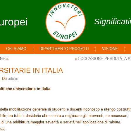
uropei
Significat
CHI SIAMO
DIPARTIMENTO PROGETTI
VISIONE
ONE
»
«
L’OCCASIONE PERDUTA, A P
SITARIE IN ITALIA
Da
admin
litiche universitarie in Italia
della mobilitazione generale di studenti e docenti riconosco e ritengo costrutt
le, tra tutti: il desiderio che orienta a migliorare gli interventi, se necessari,
o di una addirittura maggior severità e serietà nell’applicazione di misure
ica.