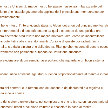
le nostre Università, ma del nostro bel paese: l’assenza imbarazzante del
ente che l’attuale governo stia applicando il principio anti-meritocratico per
scriminatamente.
ene inteso, l’intera vicenda italiana. Alcuni detrattori del principio meritocrat
intero modello di società lontano da quello espresso da una politica che
nera aberrante produttività non meglio motivata; altri, come un incontrollabile
i potentati e alle classi dominanti. L’unione di queste coincidenti (sic!)
 Italia, sia dalla sinistra che dalla destra. Ritengo che nessuna di queste oppo
certamente non pertinente al mondo dell’istruzione superiore.
 evidenziare alcuni semplici assi portanti che riguardano un buon sistema
.
studenti siano sostenuti agli studi superiori proporzionalmente al merito e in ba
ata dei contratti e la retribuzione dei docenti e dei ricercatori sia regolata e
nza e nella ricerca.
ia del sistema universitario, nel complesso, e che le istituzioni universitarie si
onamenti propri e poi siano valutate e finanziate in base al merito.