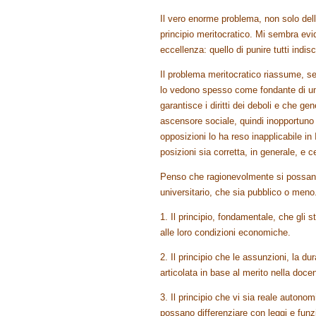
Il vero enorme problema, non solo del
principio meritocratico. Mi sembra evid
eccellenza: quello di punire tutti indi
Il problema meritocratico riassume, se b
lo vedono spesso come fondante di un 
garantisce i diritti dei deboli e che ge
ascensore sociale, quindi inopportuno a
opposizioni lo ha reso inapplicabile in
posizioni sia corretta, in generale, e 
Penso che ragionevolmente si possano
universitario, che sia pubblico o meno
1. Il principio, fondamentale, che gli 
alle loro condizioni economiche.
2. Il principio che le assunzioni, la dur
articolata in base al merito nella doce
3. Il principio che vi sia reale autonom
possano differenziare con leggi e funzi