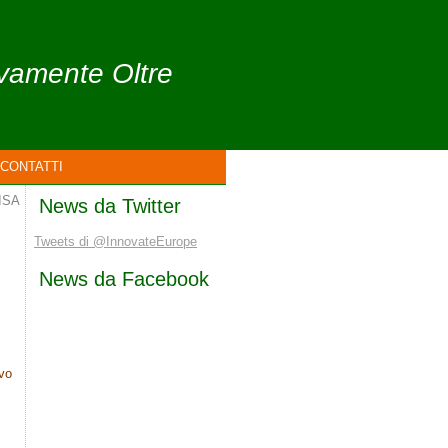
ivamente Oltre
CONTATTI
ISA
News da Twitter
Tweets di @InnovateEurope
News da Facebook
ivo