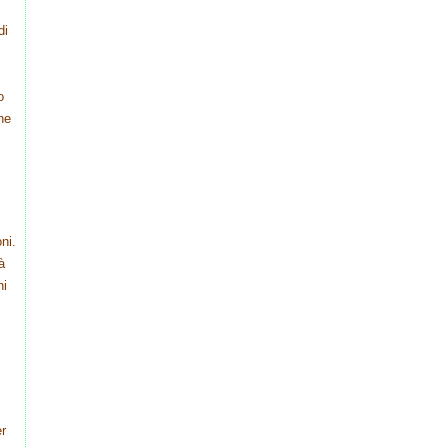
di
o
ne
ni.
à
ni
er