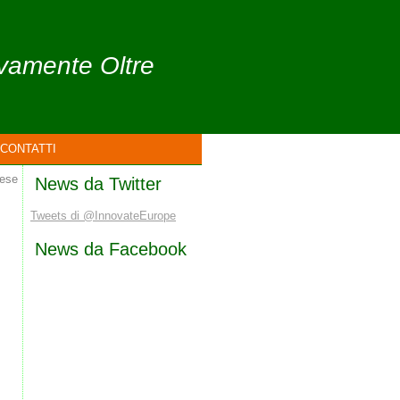
ivamente Oltre
CONTATTI
aese
News da Twitter
Tweets di @InnovateEurope
News da Facebook