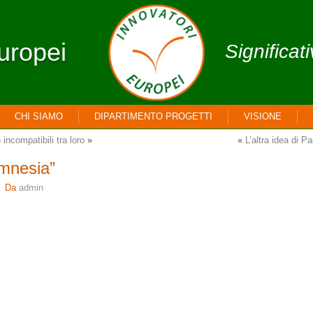
uropei
Significat
CHI SIAMO
DIPARTIMENTO PROGETTI
VISIONE
 incompatibili tra loro
»
«
L’altra idea di P
mnesia”
Da
admin