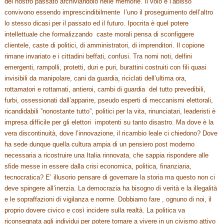
del nostro passato archiviandolo nelle memorie. Il volo e l’abisso
convivono essendo imprescindibilmente l’uno il proseguimento dell’altro
lo stesso dicasi per il passato ed il futuro. Ipocrita è quel potere
intellettuale che formalizzando caste morali pensa di sconfiggere
clientele, caste di politici, di amministratori, di imprenditori. Il copione
rimane invariato e i cittadini beffati, confusi. Tra nomi noti, delfini
emergenti, rampolli, protetti, duri e puri, burattini costruiti con fili quasi
invisibili da manipolare, cani da guardia, riciclati dell’ultima ora,
rottamatori e rottamati, antieroi, cambi di guardia del tutto prevedibili,
furbi, ossessionati dall’apparire, pseudo esperti di meccanismi elettorali,
ricandidabili ”nonostante tutto”, politici per la vita, rinunciatari, leaderisti è
impresa difficile per gli elettori impotenti su tanto disastro. Ma dove è la
vera discontinuità, dove l’innovazione, il ricambio leale ci chiedono? Dove
ha sede dunque quella cultura ampia di un pensiero post moderno
necessaria a ricostruire una Italia rinnovata, che sappia rispondere alle
sfide messe in essere dalla crisi economica, politica, finanziaria,
tecnocratica? E’ illusorio pensare di governare la storia ma questo non ci
deve spingere all’inerzia. La democrazia ha bisogno di verità e la illegalità
e le sopraffazioni di vigilanza e norme. Dobbiamo fare , ognuno di noi, il
proprio dovere civico e così incidere sulla realtà. La politica va
riconsegnata agli individui per potere tornare a vivere in un civismo attivo