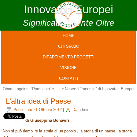
Innovatori Europei
Significativamente Oltre
HOME
CHI SIAMO
DIPARTIMENTO PROGETTI
VISIONE
CONTATTI
Obama against “Romnesia”
»
«
Nasce il “mensile” di Innovatori Europei
L’altra idea di Paese
Pubblicato
21 Ottobre 2012
|
Da
admin
di Giuseppina Bonaviri
Non si può demolire la storia di un popolo , la storia di un paese, la storia