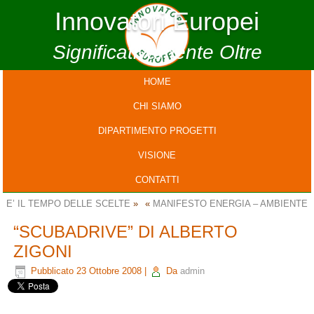
Innovatori Europei
Significativamente Oltre
HOME
CHI SIAMO
DIPARTIMENTO PROGETTI
VISIONE
CONTATTI
E’ IL TEMPO DELLE SCELTE
»
«
MANIFESTO ENERGIA – AMBIENTE
“SCUBADRIVE” DI ALBERTO
ZIGONI
Pubblicato
23 Ottobre 2008
|
Da
admin