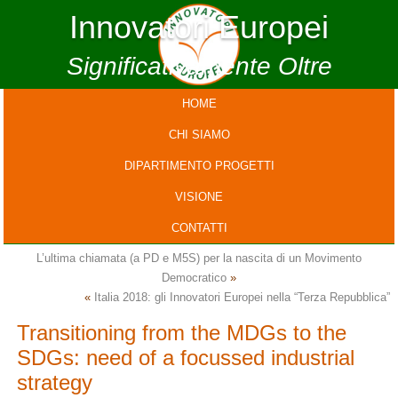
Innovatori Europei
Significativamente Oltre
HOME
CHI SIAMO
DIPARTIMENTO PROGETTI
VISIONE
CONTATTI
L’ultima chiamata (a PD e M5S) per la nascita di un Movimento
Democratico
»
«
Italia 2018: gli Innovatori Europei nella “Terza Repubblica”
Transitioning from the MDGs to the
SDGs: need of a focussed industrial
strategy