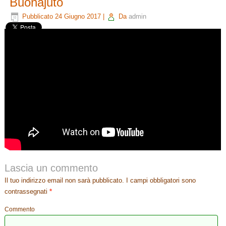
Buonajuto
Pubblicato
24 Giugno 2017
|
Da
admin
Lascia un commento
Il tuo indirizzo email non sarà pubblicato.
I campi obbligatori sono
contrassegnati
*
Commento