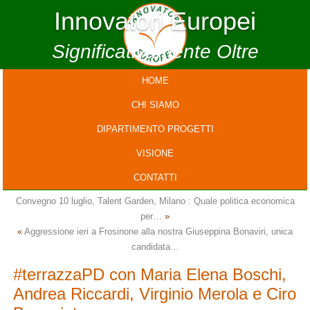
Innovatori Europei
Significativamente Oltre
HOME
CHI SIAMO
DIPARTIMENTO PROGETTI
VISIONE
CONTATTI
Convegno 10 luglio, Talent Garden, Milano : Quale politica economica
per…
»
«
Aggressione ieri a Frosinone alla nostra Giuseppina Bonaviri, unica
candidata…
#terrazzaPD con Maria Elena Boschi,
Andrea Riccardi, Virginio Merola e Ciro