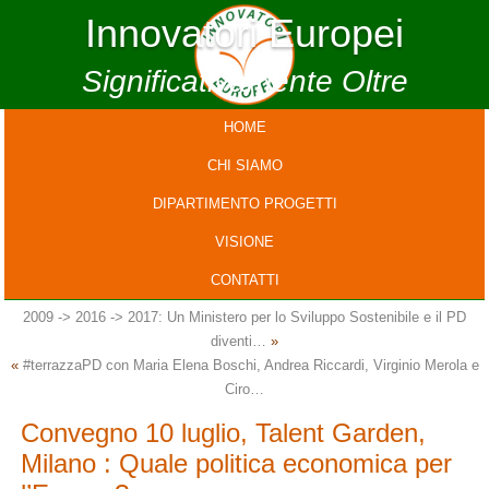
Innovatori Europei
Significativamente Oltre
HOME
CHI SIAMO
DIPARTIMENTO PROGETTI
VISIONE
CONTATTI
2009 -> 2016 -> 2017: Un Ministero per lo Sviluppo Sostenibile e il PD
diventi…
»
«
#terrazzaPD con Maria Elena Boschi, Andrea Riccardi, Virginio Merola e
Ciro…
Convegno 10 luglio, Talent Garden,
Milano : Quale politica economica per