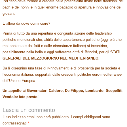
Per farlo deve tornare a credere nelle potenzialità insite nelle tradizioni dei
padri e dei nonni e in quell’enorme bagaglio di apertura e innovazione dei
giovani.
E allora da dove cominciare?
Prima di tutto da una repentina e congiunta azione delle leadership
politiche meridionali che, aldilà delle appartenenze politiche (oggi più che
mai annientate dai fatti e dalle circostanze italiane) si incontrino,
possibilmente nella bella e oggi sofferente città di Brindisi, per gli
STATI
GENERALI DEL MEZZOGIORNO NEL MEDITERRANEO.
Da lì disegnino una fase di r-innovamenti e di prosperità per la società e
l’economia italiana, supportati dalle crescenti politiche euro-mediterranee
dell’Unione Europea.
Un appello ai Governatori Caldoro, De Filippo, Lombardo, Scopelliti,
Vendola: fate presto!
Lascia un commento
Il tuo indirizzo email non sarà pubblicato.
I campi obbligatori sono
contrassegnati
*