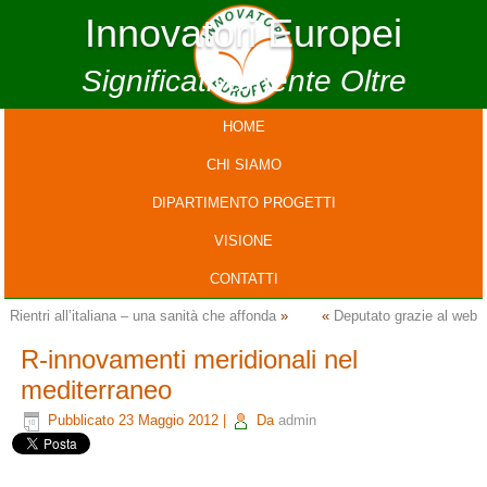
Innovatori Europei
Significativamente Oltre
HOME
CHI SIAMO
DIPARTIMENTO PROGETTI
VISIONE
CONTATTI
Rientri all’italiana – una sanità che affonda
»
«
Deputato grazie al web
R-innovamenti meridionali nel
mediterraneo
Pubblicato
23 Maggio 2012
|
Da
admin