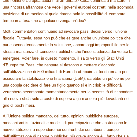
che l’Unione Europea abbia mai affrontato? Cosa continua a mancare in
una rincorsa affannosa che vede i governi europei costretti nella scomoda
posizione di un medico al quale rimane solo la possibilità di comprare
tempo in attesa che a qualcuno venga un’idea?
Molti commentatori continuano ad invocare passi decisi verso l’unione
fiscale. Tuttavia, essa non può che esigere anche un’unione politica che
pur essendo teoricamente la soluzione, appare oggi improponibile per la
stessa mancanza di condizioni politiche che l’inconcludenza dei vertici fa
emergere. Voler fare, in questo momento, il salto verso gli Stati Uniti
d’Europa tra Paesi che neppure si riescono a mettere d’accordo
sull’utilizzazione di 500 miliardi di Euro da attribuire al fondo creato per
assicurare la stabilizzazione finanziaria (ESM), sarebbe un po’ come per
una coppia decidere di fare un figlio quando si è in crisi: le difficoltà
verrebbero accantonate momentaneamente per la necessità di rispondere
alla nuova sfida solo a costo di esporsi a guai ancora più devastanti nel
giro di pochi mesi.
All’Unione politica mancano, del tutto, opinioni pubbliche europee,
meccanismi istituzionali e modelli di partecipazione che costringano le
nuove istituzioni a rispondere nei confronti dei contribuenti europei
dell’utilizzazione di risorse pubbliche: più grave ancora è il fatto che sia