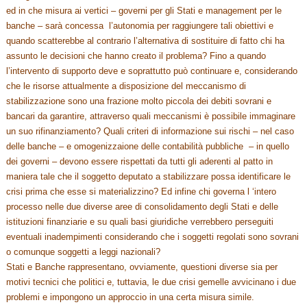
ed in che misura ai vertici – governi per gli Stati e management per le
banche – sarà concessa l’autonomia per raggiungere tali obiettivi e
quando scatterebbe al contrario l’alternativa di sostituire di fatto chi ha
assunto le decisioni che hanno creato il problema? Fino a quando
l’intervento di supporto deve e soprattutto può continuare e, considerando
che le risorse attualmente a disposizione del meccanismo di
stabilizzazione sono una frazione molto piccola dei debiti sovrani e
bancari da garantire, attraverso quali meccanismi è possibile immaginare
un suo rifinanziamento? Quali criteri di informazione sui rischi – nel caso
delle banche – e omogenizzaione delle contabilità pubbliche – in quello
dei governi – devono essere rispettati da tutti gli aderenti al patto in
maniera tale che il soggetto deputato a stabilizzare possa identificare le
crisi prima che esse si materializzino? Ed infine chi governa l ‘intero
processo nelle due diverse aree di consolidamento degli Stati e delle
istituzioni finanziarie e su quali basi giuridiche verrebbero perseguiti
eventuali inadempimenti considerando che i soggetti regolati sono sovrani
o comunque soggetti a leggi nazionali?
Stati e Banche rappresentano, ovviamente, questioni diverse sia per
motivi tecnici che politici e, tuttavia, le due crisi gemelle avvicinano i due
problemi e impongono un approccio in una certa misura simile.