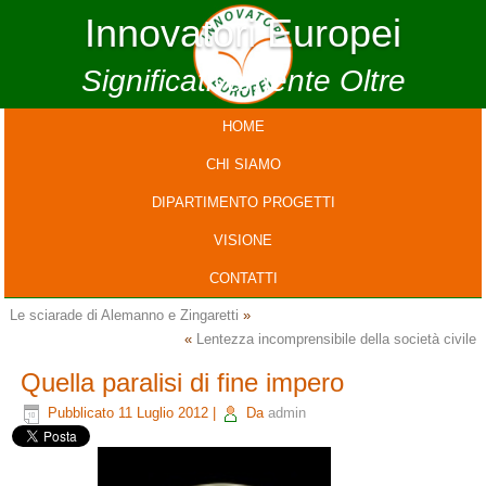
Innovatori Europei
Significativamente Oltre
HOME
CHI SIAMO
DIPARTIMENTO PROGETTI
VISIONE
CONTATTI
Le sciarade di Alemanno e Zingaretti
»
«
Lentezza incomprensibile della società civile
Quella paralisi di fine impero
Pubblicato
11 Luglio 2012
|
Da
admin