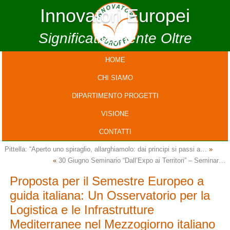
Innovatori Europei
Significativamente Oltre
HOME
CHI SIAMO
DIPARTIMENTO PROGETTI
VISIONE
CONTATTI
Pittella: “Aperto uno spiraglio, allarghiamolo: dai principi si passi a…
»
«
30 Giugno Seminario “Dall’Expo ai Territori” – Seminar…
Proposta per il Semestre Europeo a
guida italiana: Un Osservatorio per la
Logistica e le Infrastrutture
Mediterranee nel Mezzogiorno italiano