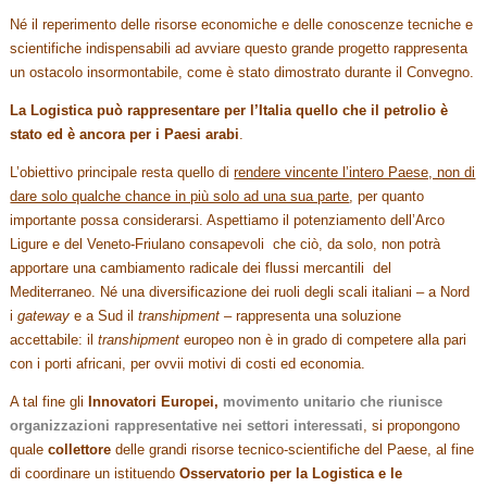
Né il reperimento delle risorse economiche e delle conoscenze tecniche e
scientifiche indispensabili ad avviare questo grande progetto rappresenta
un ostacolo insormontabile, come è stato dimostrato durante il Convegno.
La Logistica può rappresentare per l’Italia quello che il petrolio è
stato ed è ancora per i Paesi arabi
.
L’obiettivo principale resta quello di
rendere vincente l’intero Paese, non di
dare solo qualche chance in più solo ad una sua parte
, per quanto
importante possa considerarsi. Aspettiamo il potenziamento dell’Arco
Ligure e del Veneto-Friulano consapevoli che ciò, da solo, non potrà
apportare una cambiamento radicale dei flussi mercantili del
Mediterraneo. Né una diversificazione dei ruoli degli scali italiani – a Nord
i
gateway
e a Sud il
transhipment
– rappresenta una soluzione
accettabile: il
transhipment
europeo non è in grado di competere alla pari
con i porti africani, per ovvii motivi di costi ed economia.
A tal fine gli
Innovatori Europei,
movimento unitario che riunisce
organizzazioni rappresentative nei settori interessati
, si propongono
quale
collettore
delle grandi risorse tecnico-scientifiche del Paese, al fine
di coordinare un istituendo
Osservatorio per la Logistica e le