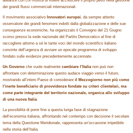
alleanze con chi mostra di volere accrescere il proprio peso nella gestione
dei grandi flussi commerciali internazionali.
Il movimento associativo
Innovatori europei
, da sempre attento
osservatore dei grandi fenomeni indotti dalla globalizzazione e delle sue
conseguenze economiche, ha organizzato il Convegno del 21 Giugno
scorso presso la sede nazionale del Partito Democratico al fine di
raccogliere attorno a sé le tante voci del mondo scientifico italiano
convinte dell’urgenza di avviare un epocale programma di sviluppo
fondato sulle evidenze precedentemente accennate.
Un Governo
che vuole realmente
cambiare l’Italia
non può non
affrontare con determinazione questo audace viaggio verso il futuro,
mostrando all’intero Paese di considerare
il Mezzogiorno
non più come
l’inerte beneficiario di provvidenze fondate su criteri clientelari, ma
come parte integrante del territorio nazionale, organica allo sviluppo
di una nuova Italia
.
La possibilità di porre fine a questa lunga fase di stagnazione
dell’economia italiana, affrontando nel contempo con decisione il secolare
tema della Questione Meridionale, rappresenta un’occasione irripetibile
nella storia dell’Italia.