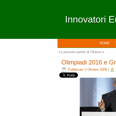
Innovatori E
HOME
La pesante partita di Obama
»
Olimpiadi 2016 e G
Pubblicato
3 Ottobre 2009
|