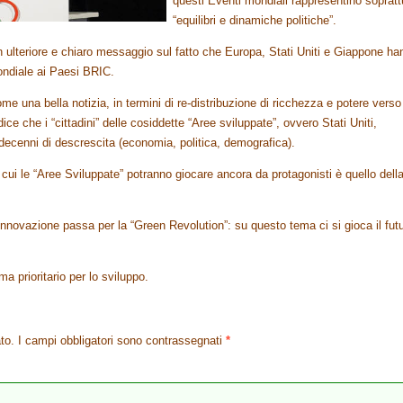
questi Eventi mondiali rappresentino sopratt
“equilibri e dinamiche politiche”.
 ulteriore e chiaro messaggio sul fatto che Europa, Stati Uniti e Giappone ha
ondiale ai Paesi BRIC.
 una bella notizia, in termini di re-distribuzione di ricchezza e potere verso 
ce che i “cittadini” delle cosiddette “Aree sviluppate”, ovvero Stati Uniti,
 decenni di descrescita (economia, politica, demografica).
 cui le “Aree Sviluppate” potranno giocare ancora da protagonisti è quello dell
e innovazione passa per la “Green Revolution”: su questo tema ci si gioca il fut
.
a prioritario per lo sviluppo.
to.
I campi obbligatori sono contrassegnati
*