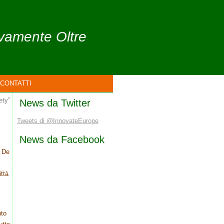
ivamente Oltre
CONTATTI
ety”
News da Twitter
Tweets di @InnovateEurope
News da Facebook
o De
ttà
nto