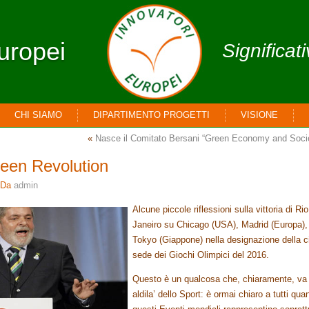
uropei
Significat
CHI SIAMO
DIPARTIMENTO PROGETTI
VISIONE
«
Nasce il Comitato Bersani “Green Economy and Soci
reen Revolution
Da
admin
Alcune piccole riflessioni sulla vittoria di Ri
Janeiro su Chicago (USA), Madrid (Europa),
Tokyo (Giappone) nella designazione della ci
sede dei Giochi Olimpici del 2016.
Questo è un qualcosa che, chiaramente, va
aldila’ dello Sport: è ormai chiaro a tutti qua