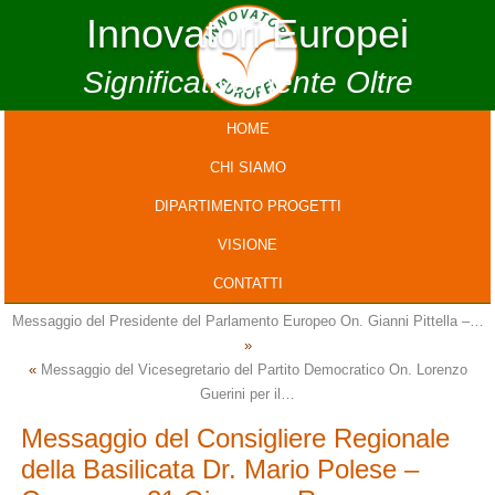
Innovatori Europei
Significativamente Oltre
HOME
CHI SIAMO
DIPARTIMENTO PROGETTI
VISIONE
CONTATTI
Messaggio del Presidente del Parlamento Europeo On. Gianni Pittella –…
»
«
Messaggio del Vicesegretario del Partito Democratico On. Lorenzo
Guerini per il…
Messaggio del Consigliere Regionale
della Basilicata Dr. Mario Polese –