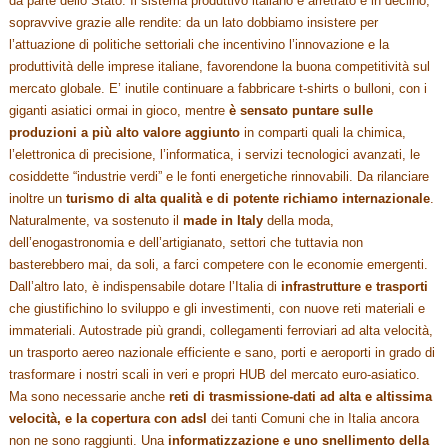
da parte dello Stato. Il sistema produttivo italiano è arretrato e in declino,
sopravvive grazie alle rendite: da un lato dobbiamo insistere per
l’attuazione di politiche settoriali che incentivino l’innovazione e la
produttività delle imprese italiane, favorendone la buona competitività sul
mercato globale. E’ inutile continuare a fabbricare t-shirts o bulloni, con i
giganti asiatici ormai in gioco, mentre
è sensato puntare sulle
produzioni a più alto valore aggiunto
in comparti quali la chimica,
l’elettronica di precisione, l’informatica, i servizi tecnologici avanzati, le
cosiddette “industrie verdi” e le fonti energetiche rinnovabili. Da rilanciare
inoltre un
turismo di alta qualità e di potente richiamo internazionale
.
Naturalmente, va sostenuto il
made in Italy
della moda,
dell’enogastronomia e dell’artigianato, settori che tuttavia non
basterebbero mai, da soli, a farci competere con le economie emergenti.
Dall’altro lato, è indispensabile dotare l’Italia di
infrastrutture e trasporti
che giustifichino lo sviluppo e gli investimenti, con nuove reti materiali e
immateriali. Autostrade più grandi, collegamenti ferroviari ad alta velocità,
un trasporto aereo nazionale efficiente e sano, porti e aeroporti in grado di
trasformare i nostri scali in veri e propri HUB del mercato euro-asiatico.
Ma sono necessarie anche
reti di trasmissione-dati ad alta e altissima
velocità, e la copertura con adsl
dei tanti Comuni che in Italia ancora
non ne sono raggiunti. Una
informatizzazione e uno snellimento della