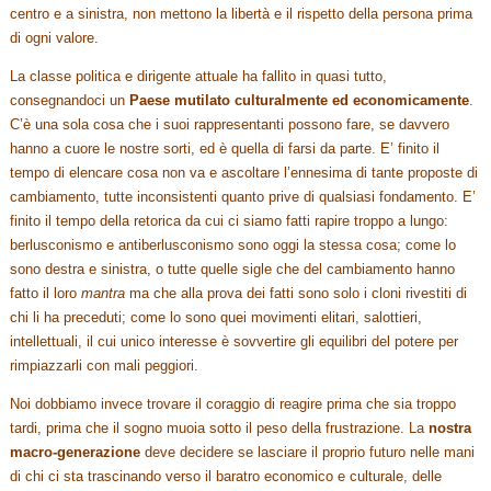
centro e a sinistra, non mettono la libertà e il rispetto della persona prima
di ogni valore.
La classe politica e dirigente attuale ha fallito in quasi tutto,
consegnandoci un
Paese mutilato culturalmente ed economicamente
.
C’è una sola cosa che i suoi rappresentanti possono fare, se davvero
hanno a cuore le nostre sorti, ed è quella di farsi da parte. E’ finito il
tempo di elencare cosa non va e ascoltare l’ennesima di tante proposte di
cambiamento, tutte inconsistenti quanto prive di qualsiasi fondamento. E’
finito il tempo della retorica da cui ci siamo fatti rapire troppo a lungo:
berlusconismo e antiberlusconismo sono oggi la stessa cosa; come lo
sono destra e sinistra, o tutte quelle sigle che del cambiamento hanno
fatto il loro
mantra
ma che alla prova dei fatti sono solo i cloni rivestiti di
chi li ha preceduti; come lo sono quei movimenti elitari, salottieri,
intellettuali, il cui unico interesse è sovvertire gli equilibri del potere per
rimpiazzarli con mali peggiori.
Noi dobbiamo invece trovare il coraggio di reagire prima che sia troppo
tardi, prima che il sogno muoia sotto il peso della frustrazione. La
nostra
macro-generazione
deve decidere se lasciare il proprio futuro nelle mani
di chi ci sta trascinando verso il baratro economico e culturale, delle