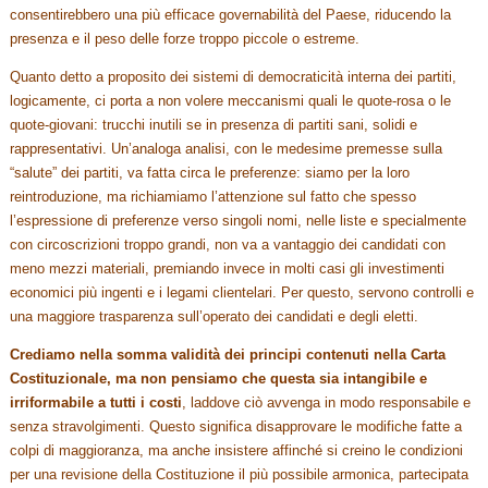
consentirebbero una più efficace governabilità del Paese, riducendo la
presenza e il peso delle forze troppo piccole o estreme.
Quanto detto a proposito dei sistemi di democraticità interna dei partiti,
logicamente, ci porta a non volere meccanismi quali le quote-rosa o le
quote-giovani: trucchi inutili se in presenza di partiti sani, solidi e
rappresentativi. Un’analoga analisi, con le medesime premesse sulla
“salute” dei partiti, va fatta circa le preferenze: siamo per la loro
reintroduzione, ma richiamiamo l’attenzione sul fatto che spesso
l’espressione di preferenze verso singoli nomi, nelle liste e specialmente
con circoscrizioni troppo grandi, non va a vantaggio dei candidati con
meno mezzi materiali, premiando invece in molti casi gli investimenti
economici più ingenti e i legami clientelari. Per questo, servono controlli e
una maggiore trasparenza sull’operato dei candidati e degli eletti.
Crediamo nella somma validità dei principi contenuti nella Carta
Costituzionale, ma non pensiamo che questa sia intangibile e
irriformabile a tutti i costi
, laddove ciò avvenga in modo responsabile e
senza stravolgimenti. Questo significa disapprovare le modifiche fatte a
colpi di maggioranza, ma anche insistere affinché si creino le condizioni
per una revisione della Costituzione il più possibile armonica, partecipata