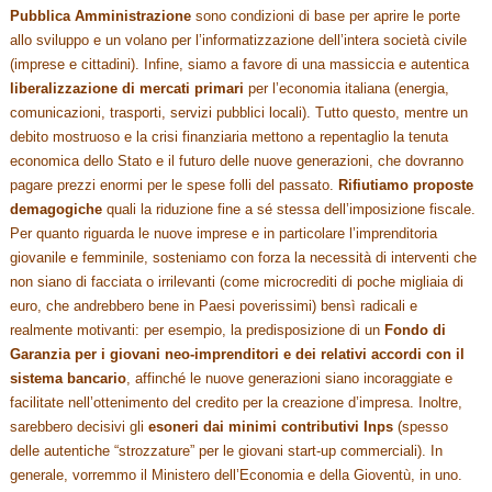
Pubblica Amministrazione
sono condizioni di base per aprire le porte
allo sviluppo e un volano per l’informatizzazione dell’intera società civile
(imprese e cittadini). Infine, siamo a favore di una massiccia e autentica
liberalizzazione di mercati primari
per l’economia italiana (energia,
comunicazioni, trasporti, servizi pubblici locali). Tutto questo, mentre un
debito mostruoso e la crisi finanziaria mettono a repentaglio la tenuta
economica dello Stato e il futuro delle nuove generazioni, che dovranno
pagare prezzi enormi per le spese folli del passato.
Rifiutiamo proposte
demagogiche
quali la riduzione fine a sé stessa dell’imposizione fiscale.
Per quanto riguarda le nuove imprese e in particolare l’imprenditoria
giovanile e femminile, sosteniamo con forza la necessità di interventi che
non siano di facciata o irrilevanti (come microcrediti di poche migliaia di
euro, che andrebbero bene in Paesi poverissimi) bensì radicali e
realmente motivanti: per esempio, la predisposizione di un
Fondo di
Garanzia per i giovani neo-imprenditori e dei relativi accordi con il
sistema bancario
, affinché le nuove generazioni siano incoraggiate e
facilitate nell’ottenimento del credito per la creazione d’impresa. Inoltre,
sarebbero decisivi gli
esoneri dai minimi contributivi Inps
(spesso
delle autentiche “strozzature” per le giovani start-up commerciali). In
generale, vorremmo il Ministero dell’Economia e della Gioventù, in uno.