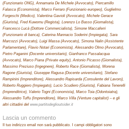
(Funzionario ONG), Annamaria De Michele (Avvocato), Piercamillo
Falasca (Economista), Marco Ferraro (Funzionario europeo), Guglielmo
Forgeschi (Medico), Valentina Gavioli (Avvocato), Michele Gerace
(Giurista), Fred Kuwornu (Regista), Lorenzo Lo Basso (Giornalista),
Francesco Lucà (Dottore Commercialista), Simone Maccaferri
(Funzionario di banca), Caterina Mannacio Soderini (Impiegata), Sara
Marcozzi (Avvocato), Luigi Massa (Avvocato), Simona Nalin (Assistente
Parlamentare), Flavio Notari (Economista), Alessandro Olmo (Avvocato),
Pietro Paganini (Docente universitario), Gianfranco Passalacqua
(Avvocato), Marco Piana (Private equity), Antonio Picasso (Giornalista),
Massimo Preziuso (Ingegnere), Roberto Race (Giornalista), Morena
Ragone (Giurista), Giuseppe Ragusa (Docente universitario), Stefano
Rampinini (Imprenditore), Alessandro Rapisarda (Consulente del Lavoro),
Roberto Ruggiero (Impiegato), Lucio Scudiero (Giurista), Fabiana Tenerelli
(Imprenditrice), Valerio Togni (Economista), Marco Toia (Odontoiatra),
Alessandro Tuffu (Imprenditore), Marco Villa (Venture capitalist) – e gli
altri cittadini del
www.partitodeglioutsider.it
Lascia un commento
Il tuo indirizzo email non sarà pubblicato.
I campi obbligatori sono