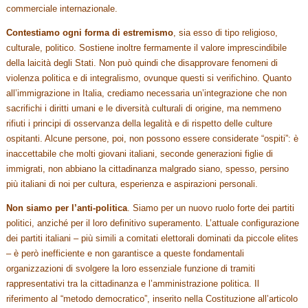
commerciale internazionale.
Contestiamo ogni forma di estremismo
, sia esso di tipo religioso,
culturale, politico. Sostiene inoltre fermamente il valore imprescindibile
della laicità degli Stati. Non può quindi che disapprovare fenomeni di
violenza politica e di integralismo, ovunque questi si verifichino. Quanto
all’immigrazione in Italia, crediamo necessaria un’integrazione che non
sacrifichi i diritti umani e le diversità culturali di origine, ma nemmeno
rifiuti i principi di osservanza della legalità e di rispetto delle culture
ospitanti. Alcune persone, poi, non possono essere considerate “ospiti”: è
inaccettabile che molti giovani italiani, seconde generazioni figlie di
immigrati, non abbiano la cittadinanza malgrado siano, spesso, persino
più italiani di noi per cultura, esperienza e aspirazioni personali.
Non siamo per l’anti-politica
. Siamo per un nuovo ruolo forte dei partiti
politici, anziché per il loro definitivo superamento. L’attuale configurazione
dei partiti italiani – più simili a comitati elettorali dominati da piccole elites
– è però inefficiente e non garantisce a queste fondamentali
organizzazioni di svolgere la loro essenziale funzione di tramiti
rappresentativi tra la cittadinanza e l’amministrazione politica. Il
riferimento al “metodo democratico”, inserito nella Costituzione all’articolo