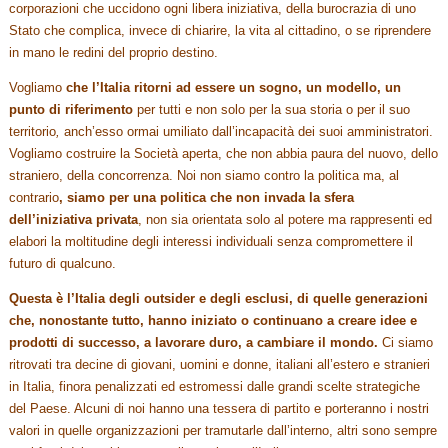
corporazioni che uccidono ogni libera iniziativa, della burocrazia di uno
Stato che complica, invece di chiarire, la vita al cittadino, o se riprendere
in mano le redini del proprio destino.
Vogliamo
che l’Italia ritorni ad essere un sogno, un modello, un
punto di riferimento
per tutti e non solo per la sua storia o per il suo
territorio
,
anch’esso ormai umiliato dall’incapacità dei suoi amministratori.
Vogliamo costruire la Società aperta, che non abbia paura del nuovo, dello
straniero, della concorrenza. Noi non siamo contro la politica ma, al
contrario
, siamo per una politica che non invada la sfera
dell’iniziativa privata
, non sia orientata solo al potere ma rappresenti ed
elabori la moltitudine degli interessi individuali senza compromettere il
futuro di qualcuno.
Questa è l’Italia degli outsider e degli esclusi, di quelle generazioni
che, nonostante tutto, hanno iniziato o continuano a creare idee e
prodotti di successo, a lavorare duro, a cambiare il mondo.
Ci siamo
ritrovati tra decine di giovani, uomini e donne, italiani all’estero e stranieri
in Italia, finora penalizzati ed estromessi dalle grandi scelte strategiche
del Paese. Alcuni di noi hanno una tessera di partito e porteranno i nostri
valori in quelle organizzazioni per tramutarle dall’interno, altri sono sempre