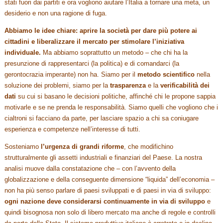
stati fuori dai partiti e ora vogliono aiutare l’Italia a tornare una meta, un
desiderio e non una ragione di fuga.
Abbiamo le idee chiare: aprire la società per dare più potere ai
cittadini e liberalizzare il mercato per stimolare l’iniziativa
individuale.
Ma abbiamo soprattutto un metodo – che chi ha la
presunzione di rappresentarci (la politica) e di comandarci (la
gerontocrazia imperante) non ha. Siamo per il
metodo scientifico
nella
soluzione dei problemi, siamo per la
trasparenza
e la
verificabilità dei
dati
su cui si basano le decisioni politiche, affinché chi le propone sappia
motivarle e se ne prenda le responsabilità. Siamo quelli che vogliono che i
cialtroni si facciano da parte, per lasciare spazio a chi sa coniugare
esperienza e competenze nell’interesse di tutti.
Sosteniamo
l’urgenza di grandi riforme
, che modifichino
strutturalmente gli assetti industriali e finanziari del Paese. La nostra
analisi muove dalla constatazione che – con l’avvento della
globalizzazione e della conseguente dimensione “liquida” dell’economia –
non ha più senso parlare di paesi sviluppati e di paesi in via di sviluppo:
ogni nazione deve considerarsi continuamente in via di sviluppo
e
quindi bisognosa non solo di libero mercato ma anche di regole e controlli