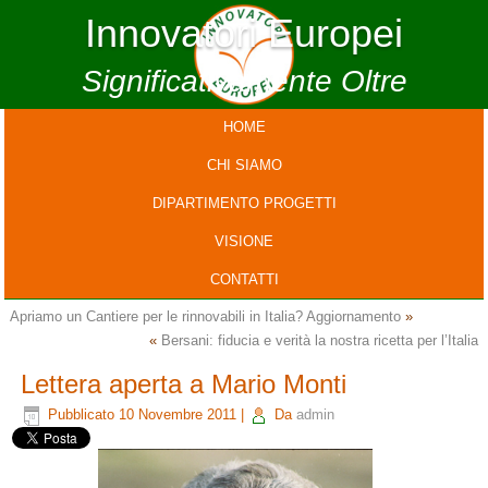
Innovatori Europei
Significativamente Oltre
HOME
CHI SIAMO
DIPARTIMENTO PROGETTI
VISIONE
CONTATTI
Apriamo un Cantiere per le rinnovabili in Italia? Aggiornamento
»
«
Bersani: fiducia e verità la nostra ricetta per l’Italia
Lettera aperta a Mario Monti
Pubblicato
10 Novembre 2011
|
Da
admin