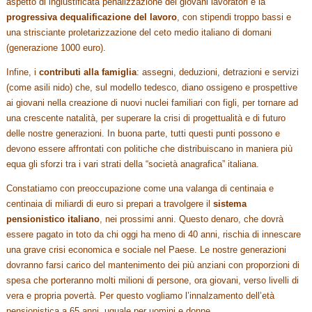
aspetto di ingiustificata penalizzazione dei giovani lavoratori è la
progressiva dequalificazione del lavoro
, con stipendi troppo bassi e
una strisciante proletarizzazione del ceto medio italiano di domani
(generazione 1000 euro).
Infine, i
contributi alla famiglia
: assegni, deduzioni, detrazioni e servizi
(come asili nido) che, sul modello tedesco, diano ossigeno e prospettive
ai giovani nella creazione di nuovi nuclei familiari con figli, per tornare ad
una crescente natalità, per superare la crisi di progettualità e di futuro
delle nostre generazioni. In buona parte, tutti questi punti possono e
devono essere affrontati con politiche che distribuiscano in maniera più
equa gli sforzi tra i vari strati della “società anagrafica” italiana.
Constatiamo con preoccupazione come una valanga di centinaia e
centinaia di miliardi di euro si prepari a travolgere il
sistema
pensionistico italiano
, nei prossimi anni. Questo denaro, che dovrà
essere pagato in toto da chi oggi ha meno di 40 anni, rischia di innescare
una grave crisi economica e sociale nel Paese. Le nostre generazioni
dovranno farsi carico del mantenimento dei più anziani con proporzioni di
spesa che porteranno molti milioni di persone, ora giovani, verso livelli di
vera e propria povertà. Per questo vogliamo l’innalzamento dell’età
pensionistica a 65 anni, uguale per uomini e donne.