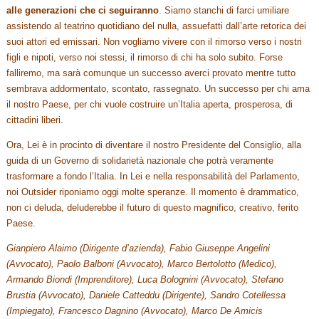
alle generazioni che ci seguiranno
. Siamo stanchi di farci umiliare
assistendo al teatrino quotidiano del nulla, assuefatti dall’arte retorica dei
suoi attori ed emissari. Non vogliamo vivere con il rimorso verso i nostri
figli e nipoti, verso noi stessi, il rimorso di chi ha solo subito. Forse
falliremo, ma sarà comunque un successo averci provato mentre tutto
sembrava addormentato, scontato, rassegnato. Un successo per chi ama
il nostro Paese, per chi vuole costruire un’Italia aperta, prosperosa, di
cittadini liberi.
Ora, Lei è in procinto di diventare il nostro Presidente del Consiglio, alla
guida di un Governo di solidarietà nazionale che potrà veramente
trasformare a fondo l’Italia. In Lei e nella responsabilità del Parlamento,
noi Outsider riponiamo oggi molte speranze. Il momento è drammatico,
non ci deluda, deluderebbe il futuro di questo magnifico, creativo, ferito
Paese.
Gianpiero Alaimo (Dirigente d’azienda), Fabio Giuseppe Angelini
(Avvocato), Paolo Balboni (Avvocato), Marco Bertolotto (Medico),
Armando Biondi (Imprenditore), Luca Bolognini (Avvocato), Stefano
Brustia (Avvocato), Daniele Catteddu (Dirigente), Sandro Cotellessa
(Impiegato), Francesco Dagnino (Avvocato), Marco De Amicis