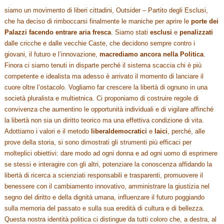
siamo un movimento di liberi cittadini, Outsider – Partito degli Esclusi,
che ha deciso di rimboccarsi finalmente le maniche per aprire le
porte dei
Palazzi facendo entrare aria fresca
. Siamo stati
esclusi
e
penalizzati
dalle cricche e dalle vecchie Caste, che decidono sempre contro i
giovani, il futuro e l’innovazione,
ma
crediamo ancora nella Politica
.
Finora ci siamo tenuti in disparte perché il sistema scaccia chi è più
competente e idealista ma adesso è arrivato il momento di lanciare il
cuore oltre l’ostacolo. Vogliamo far crescere la libertà di ognuno in una
società pluralista e multietnica. Ci proponiamo di costruire regole di
convivenza che aumentino le opportunità individuali e di vigilare affinché
la libertà non sia un diritto teorico ma una effettiva condizione di vita.
Adottiamo i valori e il metodo
liberaldemocratici
e
laici
, perché, alle
prove della storia, si sono dimostrati gli strumenti più efficaci per
molteplici obiettivi: dare modo ad ogni donna e ad ogni uomo di esprimere
se stessi e interagire con gli altri, potenziare la conoscenza affidando la
libertà di ricerca a scienziati responsabili e trasparenti, promuovere il
benessere con il cambiamento innovativo, amministrare la giustizia nel
segno del diritto e della dignità umana, influenzare il futuro poggiando
sulla memoria del passato e sulla sua eredità di cultura e di bellezza.
Questa nostra identità politica ci distingue da tutti coloro che, a destra, al