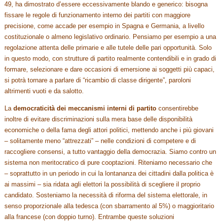
49, ha dimostrato d’essere eccessivamente blando e generico: bisogna
fissare le regole di funzionamento interno dei partiti con maggiore
precisione, come accade per esempio in Spagna e Germania, a livello
costituzionale o almeno legislativo ordinario. Pensiamo per esempio a una
regolazione attenta delle primarie e alle tutele delle pari opportunità. Solo
in questo modo, con strutture di partito realmente contendibili e in grado di
formare, selezionare e dare occasioni di emersione ai soggetti più capaci,
si potrà tornare a parlare di “ricambio di classe dirigente”, paroloni
altrimenti vuoti e da salotto.
La
democraticità dei meccanismi interni di partito
consentirebbe
inoltre di evitare discriminazioni sulla mera base delle disponibilità
economiche o della fama degli attori politici, mettendo anche i più giovani
– solitamente meno “attrezzati” – nelle condizioni di competere e di
raccogliere consensi, a tutto vantaggio della democrazia. Siamo contro un
sistema non meritocratico di pure cooptazioni. Riteniamo necessario che
– soprattutto in un periodo in cui la lontananza dei cittadini dalla politica è
ai massimi – sia ridata agli elettori la possibilità di scegliere il proprio
candidato. Sosteniamo la necessità di riforma del sistema elettorale, in
senso proporzionale alla tedesca (con sbarramento al 5%) o maggioritario
alla francese (con doppio turno). Entrambe queste soluzioni