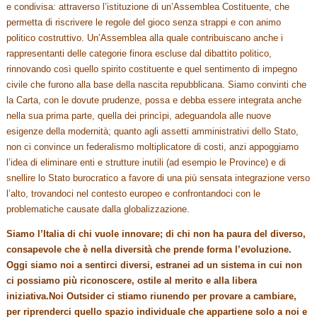
e condivisa: attraverso l’istituzione di un’Assemblea Costituente, che
permetta di riscrivere le regole del gioco senza strappi e con animo
politico costruttivo. Un’Assemblea alla quale contribuiscano anche i
rappresentanti delle categorie finora escluse dal dibattito politico,
rinnovando così quello spirito costituente e quel sentimento di impegno
civile che furono alla base della nascita repubblicana. Siamo convinti che
la Carta, con le dovute prudenze, possa e debba essere integrata anche
nella sua prima parte, quella dei princìpi, adeguandola alle nuove
esigenze della modernità; quanto agli assetti amministrativi dello Stato,
non ci convince un federalismo moltiplicatore di costi, anzi appoggiamo
l’idea di eliminare enti e strutture inutili (ad esempio le Province) e di
snellire lo Stato burocratico a favore di una più sensata integrazione verso
l’alto, trovandoci nel contesto europeo e confrontandoci con le
problematiche causate dalla globalizzazione.
Siamo l’Italia di chi vuole innovare; di chi non ha paura del diverso,
consapevole che è nella diversità che prende forma l’evoluzione.
Oggi siamo noi a sentirci diversi, estranei ad un sistema in cui non
ci possiamo più riconoscere, ostile al merito e alla libera
iniziativa.
Noi Outsider c
i stiamo riunendo per provare a cambiare,
per riprenderci quello spazio individuale che appartiene solo a noi e