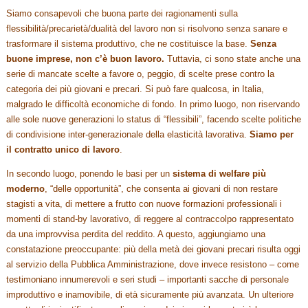
Siamo consapevoli che buona parte dei ragionamenti sulla
flessibilità/precarietà/dualità del lavoro non si risolvono senza sanare e
trasformare il sistema produttivo, che ne costituisce la base.
Senza
buone imprese, non c’è buon lavoro.
Tuttavia, ci sono state anche una
serie di mancate scelte a favore o, peggio, di scelte prese contro la
categoria dei più giovani e precari. Si può fare qualcosa, in Italia,
malgrado le difficoltà economiche di fondo. In primo luogo, non riservando
alle sole nuove generazioni lo status di “flessibili”, facendo scelte politiche
di condivisione inter-generazionale della elasticità lavorativa.
Siamo per
il contratto unico di lavoro
.
In secondo luogo, ponendo le basi per un
sistema di welfare più
moderno
, “delle opportunità”, che consenta ai giovani di non restare
stagisti a vita, di mettere a frutto con nuove formazioni professionali i
momenti di stand-by lavorativo, di reggere al contraccolpo rappresentato
da una improvvisa perdita del reddito. A questo, aggiungiamo una
constatazione preoccupante: più della metà dei giovani precari risulta oggi
al servizio della Pubblica Amministrazione, dove invece resistono – come
testimoniano innumerevoli e seri studi – importanti sacche di personale
improduttivo e inamovibile, di età sicuramente più avanzata. Un ulteriore