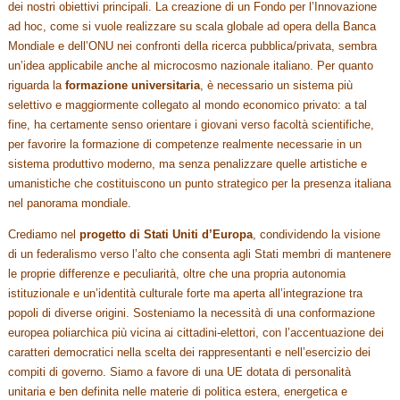
dei nostri obiettivi principali. La creazione di un Fondo per l’Innovazione
ad hoc, come si vuole realizzare su scala globale ad opera della Banca
Mondiale e dell’ONU nei confronti della ricerca pubblica/privata, sembra
un’idea applicabile anche al microcosmo nazionale italiano. Per quanto
riguarda la
formazione universitaria
, è necessario un sistema più
selettivo e maggiormente collegato al mondo economico privato: a tal
fine, ha certamente senso orientare i giovani verso facoltà scientifiche,
per favorire la formazione di competenze realmente necessarie in un
sistema produttivo moderno, ma senza penalizzare quelle artistiche e
umanistiche che costituiscono un punto strategico per la presenza italiana
nel panorama mondiale.
Crediamo nel
progetto di Stati Uniti d’Europa
, condividendo la visione
di un federalismo verso l’alto che consenta agli Stati membri di mantenere
le proprie differenze e peculiarità, oltre che una propria autonomia
istituzionale e un’identità culturale forte ma aperta all’integrazione tra
popoli di diverse origini. Sosteniamo la necessità di una conformazione
europea poliarchica più vicina ai cittadini-elettori, con l’accentuazione dei
caratteri democratici nella scelta dei rappresentanti e nell’esercizio dei
compiti di governo. Siamo a favore di una UE dotata di personalità
unitaria e ben definita nelle materie di politica estera, energetica e