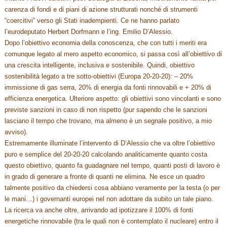
carenza di fondi e di piani di azione strutturati nonché di strumenti
“coercitivi” verso gli Stati inadempienti. Ce ne hanno parlato
l’eurodeputato Herbert Dorfmann e l’ing. Emilio D’Alessio.
Dopo l’obiettivo economia della conoscenza, che con tutti i meriti era
comunque legato al mero aspetto economico, si passa così all’obiettivo di
una crescita intelligente, inclusiva e sostenibile. Quindi, obiettivo
sostenibilità legato a tre sotto-obiettivi (Europa 20-20-20): – 20%
immissione di gas serra, 20% di energia da fonti rinnovabili e + 20% di
efficienza energetica. Ulteriore aspetto: gli obiettivi sono vincolanti e sono
previste sanzioni in caso di non rispetto (pur sapendo che le sanzioni
lasciano il tempo che trovano, ma almeno è un segnale positivo, a mio
avviso).
Estremamente illuminate l’intervento di D’Alessio che va oltre l’obiettivo
puro e semplice del 20-20-20 calcolando analiticamente quanto costa
questo obiettivo, quanto fa guadagnare nel tempo, quanti posti di lavoro è
in grado di generare a fronte di quanti ne elimina. Ne esce un quadro
talmente positivo da chiedersi cosa abbiano veramente per la testa (o per
le mani…) i governanti europei nel non adottare da subito un tale piano.
La ricerca va anche oltre, arrivando ad ipotizzare il 100% di fonti
energetiche rinnovabile (tra le quali non è contemplato il nucleare) entro il