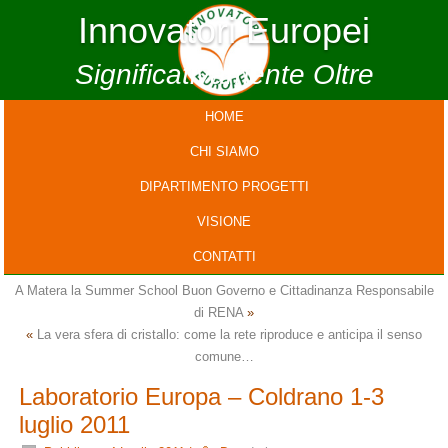
Innovatori Europei
Significativamente Oltre
HOME
CHI SIAMO
DIPARTIMENTO PROGETTI
VISIONE
CONTATTI
A Matera la Summer School Buon Governo e Cittadinanza Responsabile
di RENA
»
«
La vera sfera di cristallo: come la rete riproduce e anticipa il senso
comune…
Laboratorio Europa – Coldrano 1-3
luglio 2011