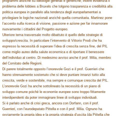
programmi anzichè su ideologie generali e generiche; inoltre evidenzia il
problema delle lobbies a Bruxels che tolgono trasparenza e credibilità alla
politica europea in parallelo alla tendenza degli europarlamentari a
privilegiare le logiche nazionali anzichè quella comunitaria. Martinez pone
l’accento sulla ricerca di visione, passione e azione per far innamorare
nuovamente i cittadini del Progetto europeo.
Ulteriore tema trasversale molto dibattuto è quello delle strategie di
sviluppo/crescita. In particolare l’intervento di Vittorio Prodi che ha
espresso la necessità di superare l’idea di crescita senza fine, del PIL
come miglio aureo della salute economica e di riportare il benessere
dell’individuo al centro. Di medesimo avviso anche il prof. Milia, membro
del Comitato delle Regioni.
Di parere totalmente opposto l’onorevole Gozi e il prof. Guerrieri che
hanno strenuamente sostenuto che si deve puntare innanzi tutto alla
crescita, verde e sostenibile, ma sempre e comunque crescita del PIL.
L’onorevole Gozi ha anche sottolineato la necessità di un piano di
sviluppo comune poichè le economie europee sono troppo fittamente
interdipendenti da poter immaginare linee di sviluppo individuali.
Si è parlato anche di crisi greca, ancora con Dorfann, con il prof.
Guerrieri, con l’eurodeputato Pittella e con il prof. Milia. Ognuno ha
ovviamente la propria idea e la propria strategia d’uscita (da Pittella che