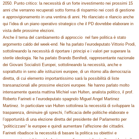
2050. Punto critico: la necessità di un forte investimento nei prossimi 15
anni che verranno recuperati sotto forma di risparmio nei costi di gestione
e approvigionamento in una ventina di anni. Ho rilanciato e rilancio anche
qui l’idea di un piano operativo strategico che il PD dovrebbe elaborare in
vista delle prossime elezioni.
Anche il tema del cambiamento di approccio nel fare politica è stato
argomento caldo del week-end. Ne ha parlato l’eurodeputato Vittorio Prodi,
sottolineando la necessità di riportare i principi e i valori per superare la
sterile ideologia. Ne ha parlato Brando Benifedi, rappresentante nazionale
dei Giovani Socialisti Europei, sottolineando la necessità, anche e
soprattutto in seno alle istituzioni europee, di un ritorno alla democrazia
diretta, di cui elemento importantissimo sarà la possibilità di liste
transanazionali alle prossime elezioni europee. Ne hanno parlato molto
intensamente questa mattina Michiel van Hulten, analista politico, il prof.
Roberto Farineti e l’eurodeputato spagnolo Miguel Angel Martinez
Martinez. In particolare van Hulten sottolinea la necessità di sviluppare la
trasparenza, diminuire gli sprechi, l’efficacia delle politiche elaborate e
l’opportunità di una elezione diretta del presidente del Parlamento per
“politicizzare” le europee e quindi aumentare l’affezione dei cittadini.
Farineti ribadisce la necessità di basare la politica su obiettivi e