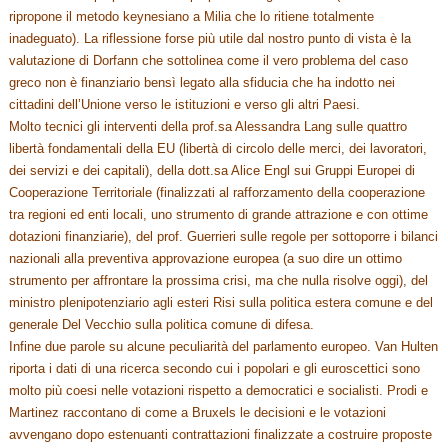
ripropone il metodo keynesiano a Milia che lo ritiene totalmente
inadeguato). La riflessione forse più utile dal nostro punto di vista è la
valutazione di Dorfann che sottolinea come il vero problema del caso
greco non è finanziario bensì legato alla sfiducia che ha indotto nei
cittadini dell’Unione verso le istituzioni e verso gli altri Paesi.
Molto tecnici gli interventi della prof.sa Alessandra Lang sulle quattro
libertà fondamentali della EU (libertà di circolo delle merci, dei lavoratori,
dei servizi e dei capitali), della dott.sa Alice Engl sui Gruppi Europei di
Cooperazione Territoriale (finalizzati al rafforzamento della cooperazione
tra regioni ed enti locali, uno strumento di grande attrazione e con ottime
dotazioni finanziarie), del prof. Guerrieri sulle regole per sottoporre i bilanci
nazionali alla preventiva approvazione europea (a suo dire un ottimo
strumento per affrontare la prossima crisi, ma che nulla risolve oggi), del
ministro plenipotenziario agli esteri Risi sulla politica estera comune e del
generale Del Vecchio sulla politica comune di difesa.
Infine due parole su alcune peculiarità del parlamento europeo. Van Hulten
riporta i dati di una ricerca secondo cui i popolari e gli euroscettici sono
molto più coesi nelle votazioni rispetto a democratici e socialisti. Prodi e
Martinez raccontano di come a Bruxels le decisioni e le votazioni
avvengano dopo estenuanti contrattazioni finalizzate a costruire proposte