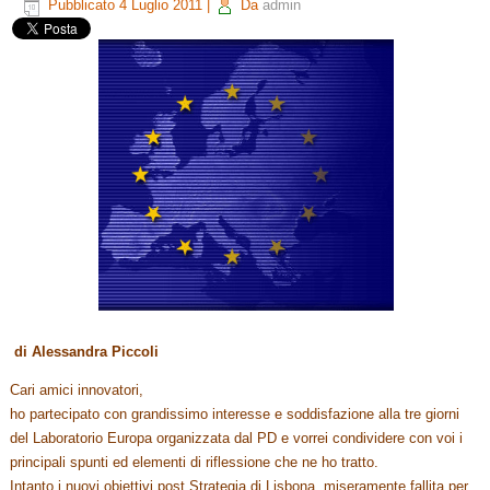
Pubblicato
4 Luglio 2011
|
Da
admin
di Alessandra Piccoli
Cari amici innovatori,
ho partecipato con grandissimo interesse e soddisfazione alla tre giorni
del Laboratorio Europa organizzata dal PD e vorrei condividere con voi i
principali spunti ed elementi di riflessione che ne ho tratto.
Intanto i nuovi obiettivi post Strategia di Lisbona, miseramente fallita per