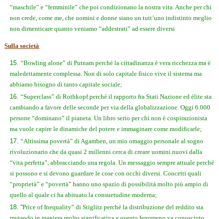
“maschile” e “femminile” che poi condizionano la nostra vita. Anche per chi
non crede, come me, che uomini e donne siano un tutt’uno indistinto meglio
non dimenticare quanto veniamo “addestrati” ad essere diversi
Sulla società
“Bowling alone” di Putnam perché la cittadinanza è vera ricchezza ma è
maledettamente complessa. Non di solo capitale fisico vive il sistema ma
abbiamo bisogno di tanto capitale sociale;
“Superclass” di Rothkopf perché il rapporto fra Stati Nazione ed élite sta
cambiando a favore delle seconde per via della globalizzazione. Oggi 6.000
persone “dominano” il pianeta. Un libro serio per chi non è cospirazionista
ma vuole capire le dinamiche del potere e immaginare come modificarle;
“Altissima povertà” di Agamben, un mio omaggio personale al sogno
rivoluzionario che da quasi 2 millenni cerca di creare uomini nuovi dalla
“vita perfetta”, abbracciando una regola. Un messaggio sempre attuale perché
si possono e si devono guardare le cose con occhi diversi. Concetti quali
“proprietà” e “povertà” hanno uno spazio di possibilità molto più ampio di
quello al quale ci ha abituato la consuetudine moderna;
“
Price of Inequality” di Stiglitz perché la distribuzione del reddito sta
mutando in maniera molto significativa e questo fenomeno va conosciuto,