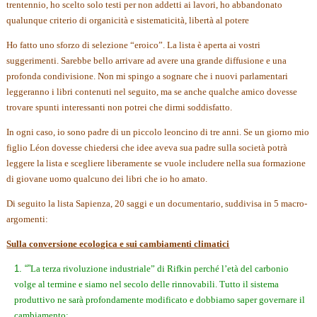
trentennio, ho scelto solo testi per non addetti ai lavori, ho abbandonato
qualunque criterio di organicità e sistematicità, libertà al potere
Ho fatto uno sforzo di selezione “eroico”. La lista è aperta ai vostri
suggerimenti. Sarebbe bello arrivare ad avere una grande diffusione e una
profonda condivisione. Non mi spingo a sognare che i nuovi parlamentari
leggeranno i libri contenuti nel seguito, ma se anche qualche amico dovesse
trovare spunti interessanti non potrei che dirmi soddisfatto.
In ogni caso, io sono padre di un piccolo leoncino di tre anni. Se un giorno mio
figlio Léon dovesse chiedersi che idee aveva sua padre sulla società potrà
leggere la lista e scegliere liberamente se vuole includere nella sua formazione
di giovane uomo qualcuno dei libri che io ho amato.
Di seguito la lista Sapienza, 20 saggi e un documentario, suddivisa in 5 macro-
argomenti:
Sulla conversione ecologica e sui cambiamenti climatici
“”
La terza rivoluzione industriale” di Rifkin perché l’età del carbonio
volge al termine e siamo nel secolo delle rinnovabili. Tutto il sistema
produttivo ne sarà profondamente modificato e dobbiamo saper governare il
cambiamento;