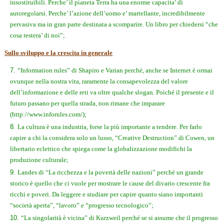
insostituibili. Perche’ il pianeta Terra ha una enorme capacita’ di
autoregolarsi. Perche’ l’azione dell’uomo e’ martellante, incredibilmente
pervasiva ma in gran parte destinata a scomparire. Un libro per chiedersi “che
cosa restera’ di noi”;
Sullo sviluppo e la crescita in generale
“Information rules” di Shapiro e Varian perché, anche se Internet è ormai
ovunque nella nostra vita, raramente la consapevolezza del valore
dell’informazione e delle reti va oltre qualche slogan. Poiché il presente e il
futuro passano per quella strada, non rimane che imparare
(http://www.inforules.com/);
La cultura è una industria, forse la più importante a tendere. Per farlo
capire a chi la considera solo un lusso, “Creative Destruction” di Cowen, un
libertario eclettico che spiega come la globalizzazione modifichi la
produzione culturale;
Landes di “La ricchezza e la povertà delle nazioni” perché un grande
storico è quello che ci vuole per mostrare le cause del divario crescente fra
ricchi e poveri. Da leggere e studiare per capire quanto siano importanti
“società aperta”, “lavoro” e “progresso tecnologico”;
“La singolarità è vicina” di Kurzweil perché se si assume che il progresso