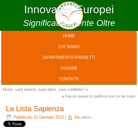
Innovatori Europei
Significativamente Oltre
HOME
CHI SIAMO
DIPARTIMENTO PROGETTI
VISIONE
CONTATTI
Monti: sarà onesto, sarà falso, sarà credibile?
»
«
Facce nuove in politica non ce ne sono
La Lista Sapienza
Pubblicato
21 Gennaio 2013
|
Da
admin