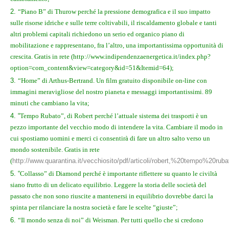
“Piano B” di Thurow perché la pressione demografica e il suo impatto
sulle risorse idriche e sulle terre coltivabili, il riscaldamento globale e tanti
altri problemi capitali richiedono un serio ed organico piano di
mobilitazione e rappresentano, fra l’altro, una importantissima opportunità di
crescita. Gratis in rete (http://www.indipendenzaenergetica.it/index.php?
option=com_content&view=category&id=51&Itemid=64);
“Home” di Arthus-Bertrand. Un film gratuito disponibile on-line con
immagini meravigliose del nostro pianeta e messaggi importantissimi. 89
minuti che cambiano la vita;
“
Tempo Rubato”, di Robert perché l’attuale sistema dei trasporti è un
pezzo importante del vecchio modo di intendere la vita. Cambiare il modo in
cui spostiamo uomini e merci ci consentirà di fare un altro salto verso un
mondo sostenibile. Gratis in rete
(
http://www.quarantina.it/vecchiosito/pdf/articoli/robert,%20tempo%20r
“
Collasso” di Diamond perché è importante riflettere su quanto le civiltà
siano frutto di un delicato equilibrio. Leggere la storia delle società del
passato che non sono riuscite a mantenersi in equilibrio dovrebbe darci la
spinta per rilanciare la nostra società e fare le scelte “giuste”;
“Il mondo senza di noi” di Weisman. Per tutti quello che si credono