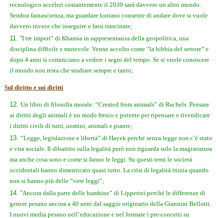
tecnologico acceleri costantemente il 2030 sarà davvero un altro mondo.
Sembra fantascienza, ma guardare lontano consente di andare dove si vuole
davvero invece che inseguire e farsi trascinare;
“
I tre imperi” di Khanna in rappresentanza della geopolitica, una
disciplina difficile e mutevole. Venne accolto come “la bibbia del settore” e
dopo 4 anni si cominciano a vedere i segni del tempo. Se si vuole conoscere
il mondo non resta che studiare sempre e tanto;
Sul diritto e sui diritti
Un libro di filosofia morale: “Created from animals” di Rachels. Pensare
ai diritti degli animali è un modo fresco e potente per ripensare e rivendicare
i diritti civili di tutti, uomini, animali e piante;
“Legge, legislazione e libertà” di Hayek perché senza legge non c’è stato
e vita sociale. Il dibattito sulla legalità però non riguarda solo la magistratura
ma anche cosa sono e come si fanno le leggi. Su questi temi le società
occidentali hanno dimenticato quasi tutto. La crisi di legalità inizia quando
non si hanno più delle “vere leggi”;
“
Ancora dalla parte delle bambine” di Lipperini perché le differenze di
genere pesano ancora a 40 anni dal saggio originario della Giannini Bellotti.
I nuovi media pesano nell’educazione e nel formare i pre-concetti su