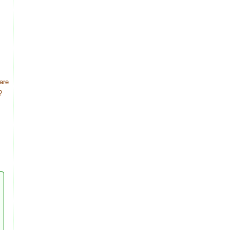
are
?