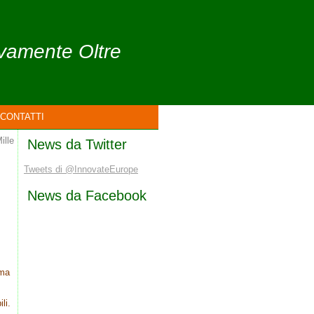
ivamente Oltre
CONTATTI
ille
News da Twitter
Tweets di @InnovateEurope
News da Facebook
 ma
li.