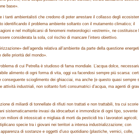
ione base».
e i tanti ambientalisti che credono di poter arrestare il collasso degli ecosiste
to identificando il problema ambiente soltanto con il mutamento climatico; il
agioni e nel moltiplicarsi di fenomeni meteorologici «estremi», ne costituisce 
re considerata la sola, col rischio di mancare l’intero obiettivo.
izzazione» dell’agenda relativa all’ambiente da parte della questione energet
 delle priorità del mondo».
roblema di cui Petrella è studioso di fama mondiale. L’acqua dolce, necessari
uibile alimento di ogni forma di vita, oggi va facendosi sempre più scarsa: cer
e conseguente scioglimento dei ghiacciai, ma anche (e questo quasi sempre s
le attività industriali, non soltanto forti consumatrici d’acqua, ma agenti di grav
ne di miliardi di tonnellate di rifiuti non trattati e non trattabili, tra cui scorie
ani sistematicamente invasi da idrocarburi e immondizie di ogni tipo, sovente
n milioni di intossicati e migliaia di morti da pesticidi tra i lavoratori agricoli;
plicano specie tra i giovani nei territori a intensa industrializzazione; con
 apparenza di sostanze e oggetti d’uso quotidiano (plastiche, vernici, colle,