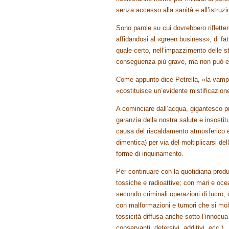
senza accesso alla sanità e all’istruz
Sono parole su cui dovrebbero rifletter
affidandosi al «green business», di fat
quale certo, nell’impazzimento delle st
conseguenza più grave, ma non può esse
Come appunto dice Petrella, «la vampir
«costituisce un’evidente mistificazione
A cominciare dall’acqua, gigantesco p
garanzia della nostra salute e insostit
causa del riscaldamento atmosferico 
dimentica) per via del moltiplicarsi del
forme di inquinamento.
Per continuare con la quotidiana produzio
tossiche e radioattive; con mari e oce
secondo criminali operazioni di lucro; co
con malformazioni e tumori che si molti
tossicità diffusa anche sotto l’innocua
conservanti, detersivi, additivi, ecc.).