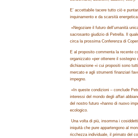
E’ accettabile tacere tutto ciò e punta
inquinamento e da scarsità energetica
«Negoziare il futuro dell’umanità unica
sacrosanto giudizio di Petrella. Il qua
circa la prossima Conferenza di Cope
E al proposito commenta la recente c
organizzato «per ottenere il sostegno 
dichiarazione «i cui propositi sono tutt
mercato e agli strumenti finanziari fa
impegno.
«In queste condizioni – conclude Petrel
interessi del mondo degli affari abbian
del nostro futuro «hanno di nuovo impos
ecologico.
Una volta di più, insomma i cosiddetti
iniquità che pure appartengono al mondo
ricchezza individuale, il primato del 