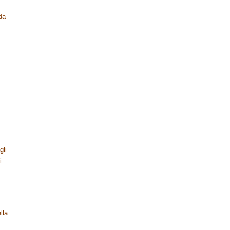
da
gli
i
lla