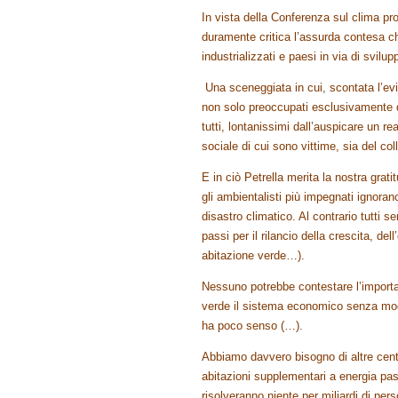
In vista della Conferenza sul clima p
duramente critica l’assurda contesa ch
industrializzati e paesi in via di svilu
Una sceneggiata in cui, scontata l’evi
non solo preoccupati esclusivamente d
tutti, lontanissimi dall’auspicare un r
sociale di cui sono vittime, sia del co
E in ciò Petrella merita la nostra grat
gli ambientalisti più impegnati ignoran
disastro climatico. Al contrario tutti 
passi per il rilancio della crescita, d
abitazione verde…).
Nessuno potrebbe contestare l’importan
verde il sistema economico senza modifi
ha poco senso (…).
Abbiamo davvero bisogno di altre centi
abitazioni supplementari a energia pa
risolveranno niente per miliardi di pe