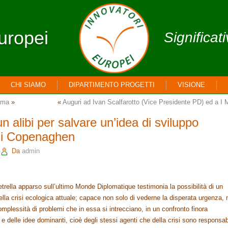
uropei
Significat
CHI SIAMO
DIPARTIMENTO PROGETTI
VISIONE
ema
»
«
Auguri ad Ivan Scalfarotto (Vice Presidente PD) ed a I M
alibi per salvare un’idea di sviluppo
 di Copenaghen
Da
admin
trella apparso sull’ultimo Monde Diplomatique testimonia la possibilità di un
lla crisi ecologica attuale; capace non solo di vederne la disperata urgenza,
complessità di problemi che in essa si intrecciano, in un confronto finora
ti e delle idee dominanti, cioè degli stessi agenti che della crisi sono responsabi