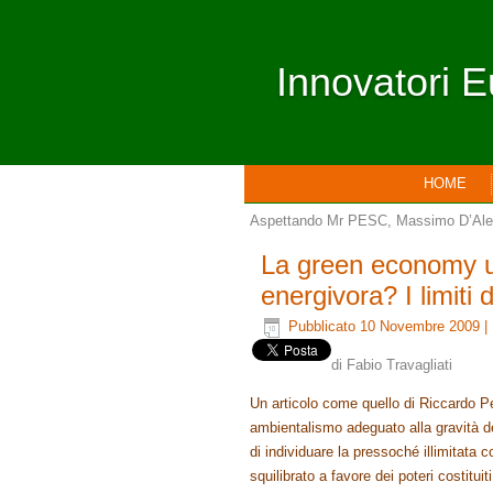
Innovatori E
HOME
Aspettando Mr PESC, Massimo D’Al
La green economy un 
energivora? I limiti
Pubblicato
10 Novembre 2009
|
di Fabio Travagliati
Un articolo come quello di Riccardo Pe
ambientalismo adeguato alla gravità de
di individuare la pressoché illimitata 
squilibrato a favore dei poteri costitui