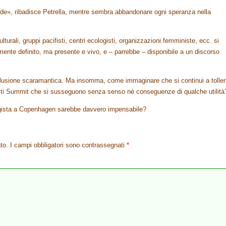
e», ribadisce Petrella, mentre sembra abbandonare ogni speranza nella
ulturali, gruppi pacifisti, centri ecologisti, organizzazioni femministe, ecc. si
ente definito, ma presente e vivo, e – parrebbe – disponibile a un discorso
illusione scaramantica. Ma insomma, come immaginare che si continui a toller
esti Summit che si susseguono senza senso né conseguenze di qualche utilità
logista a Copenhagen sarebbe davvero impensabile?
to.
I campi obbligatori sono contrassegnati
*