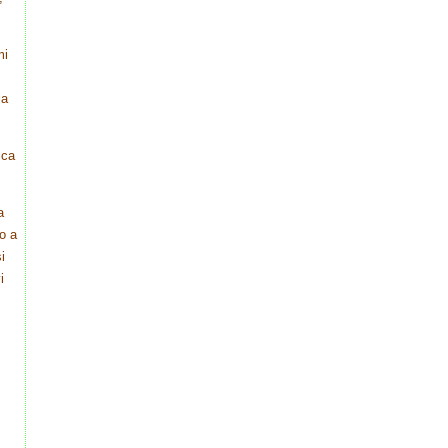
mi
la
ica
a
to a
i
i