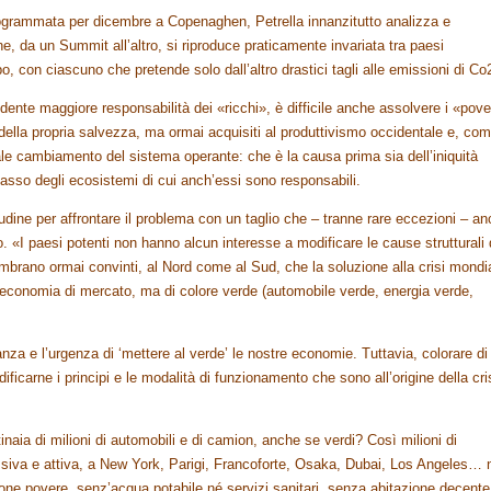
rogrammata per dicembre a Copenaghen, Petrella innanzitutto analizza e
e, da un Summit all’altro, si riproduce praticamente invariata tra paesi
ppo, con ciascuno che pretende solo dall’altro drastici tagli alle emissioni di Co
dente maggiore responsabilità dei «ricchi», è difficile anche assolvere i «pove
ella propria salvezza, ma ormai acquisiti al produttivismo occidentale e, co
eale cambiamento del sistema operante: che è la causa prima sia dell’iniquità
llasso degli ecosistemi di cui anch’essi sono responsabili.
itudine per affrontare il problema con un taglio che – tranne rare eccezioni – a
o. «I paesi potenti non hanno alcun interesse a modificare le cause strutturali 
sembrano ormai convinti, al Nord come al Sud, che la soluzione alla crisi mondi
ell’economia di mercato, ma di colore verde (automobile verde, energia verde,
za e l’urgenza di ‘mettere al verde’ le nostre economie. Tuttavia, colorare di
carne i principi e le modalità di funzionamento che sono all’origine della cris
naia di milioni di automobili e di camion, anche se verdi? Così milioni di
ssiva e attiva, a New York, Parigi, Francoforte, Osaka, Dubai, Los Angeles… 
rsone povere, senz’acqua potabile né servizi sanitari, senza abitazione decente