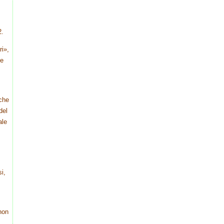
2.
ri»,
me
nche
del
ale
i,
non
,