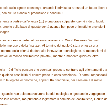
re solo sulla «green economy», creando l’ottimistica attesa di un futuro libero 
, con sicuro rilancio di produzione e consumi?
mente a partire dall’energia (…) è una grave colpa storica», è il duro, lucido,
le, proprio sulla base di queste verità avanza ben poco ottimistiche previsioni
nhagen.
onvocazione da parte del governo danese di un World Business Summit,
delle imprese e della finanza». Al termine del quale è stata emessa una
i centrati sulla priorità da dare alle innovazioni tecnologiche, ai meccanismi di
vorevoli al mondo dell’impresa privata», mentre è mancato qualsiasi altro
la – è difficile pensare che eventuali proposte contrarie agli orientamenti e a
o qualche possibilità di essere prese in considerazione». Di fatto i responsabil
to le logiche economiche, soprattutto finanziarie, per risolvere il disastro
 «grandi» non solo sottovalutano la crisi ecologica e ignorano le vergognose
 loro affidato, ma puntano a legittimare il dominio del capitalismo, il culto de
consumo.