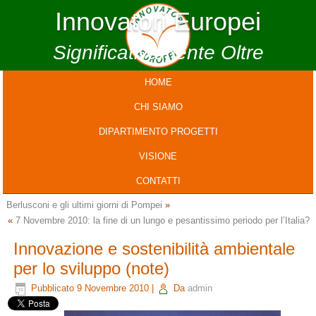
Innovatori Europei
Significativamente Oltre
HOME
CHI SIAMO
DIPARTIMENTO PROGETTI
VISIONE
CONTATTI
Berlusconi e gli ultimi giorni di Pompei
»
«
7 Novembre 2010: la fine di un lungo e pesantissimo periodo per l’Italia?
Innovazione e sostenibilità ambientale
per lo sviluppo (note)
Pubblicato
9 Novembre 2010
|
Da
admin