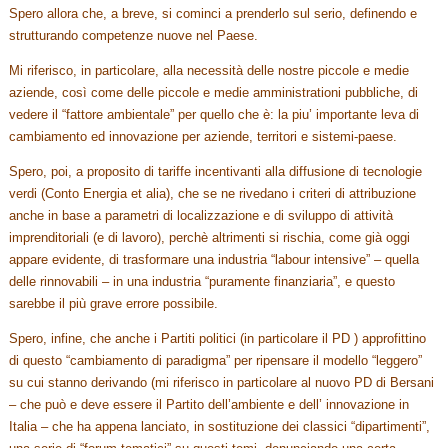
Spero allora che, a breve, si cominci a prenderlo sul serio, definendo e
strutturando competenze nuove nel Paese.
Mi riferisco, in particolare, alla necessità delle nostre piccole e medie
aziende, così come delle piccole e medie amministrationi pubbliche, di
vedere il “fattore ambientale” per quello che è: la piu’ importante leva di
cambiamento ed innovazione per aziende, territori e sistemi-paese.
Spero, poi, a proposito di tariffe incentivanti alla diffusione di tecnologie
verdi (Conto Energia et alia), che se ne rivedano i criteri di attribuzione
anche in base a parametri di localizzazione e di sviluppo di attività
imprenditoriali (e di lavoro), perchè altrimenti si rischia, come già oggi
appare evidente, di trasformare una industria “labour intensive” – quella
delle rinnovabili – in una industria “puramente finanziaria”, e questo
sarebbe il più grave errore possibile.
Spero, infine, che anche i Partiti politici (in particolare il PD ) approfittino
di questo “cambiamento di paradigma” per ripensare il modello “leggero”
su cui stanno derivando (mi riferisco in particolare al nuovo PD di Bersani
– che può e deve essere il Partito dell’ambiente e dell’ innovazione in
Italia – che ha appena lanciato, in sostituzione dei classici “dipartimenti”,