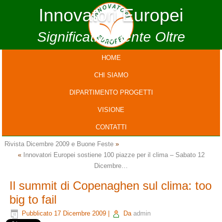
Innovatori Europei
Significativamente Oltre
HOME
CHI SIAMO
DIPARTIMENTO PROGETTI
VISIONE
CONTATTI
Rivista Dicembre 2009 e Buone Feste
»
«
Innovatori Europei sostiene 100 piazze per il clima – Sabato 12
Dicembre…
Il summit di Copenaghen sul clima: too
big to fail
Pubblicato
17 Dicembre 2009
|
Da
admin