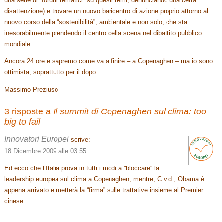
una serie di “forum tematici” su questi temi, denunciando una certa
disattenzione) e trovare un nuovo baricentro di azione proprio attorno al
nuovo corso della “sostenibilità”, ambientale e non solo, che sta
inesorabilmente prendendo il centro della scena nel dibattito pubblico
mondiale.
Ancora 24 ore e sapremo come va a finire – a Copenaghen – ma io sono
ottimista, soprattutto per il dopo.
Massimo Preziuso
3 risposte a
Il summit di Copenaghen sul clima: too
big to fail
Innovatori Europei
scrive:
18 Dicembre 2009 alle 03:55
Ed ecco che l’Italia prova in tutti i modi a “bloccare” la
leadership europea sul clima a Copenaghen, mentre, C.v.d., Obama è
appena arrivato e metterà la “firma” sulle trattative insieme al Premier
cinese..