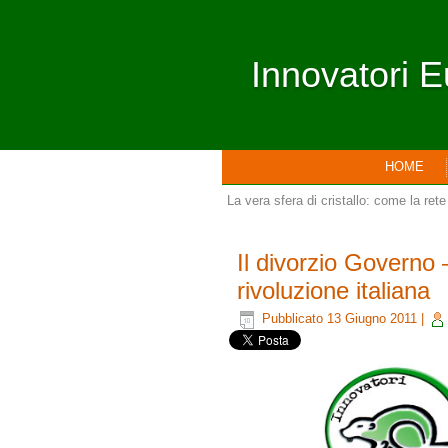
Innovatori E
HOME
La vera sfera di cristallo: come la re
Il divorzio Governo 
rivoluzione italiana
Pubblicato
13 Giugno 2011
|