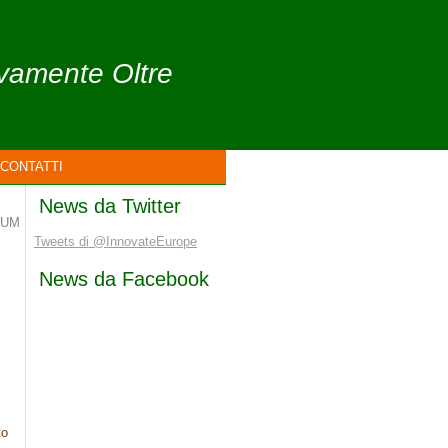
ivamente Oltre
CONTATTI
News da Twitter
DUM
Tweets di @InnovateEurope
News da Facebook
to