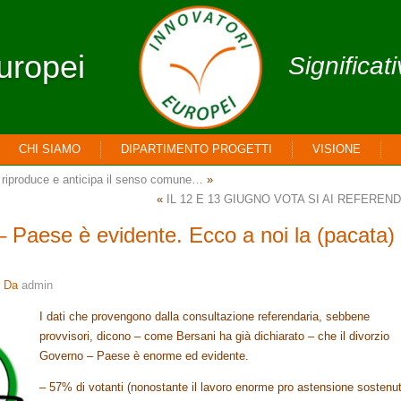
uropei
Significat
CHI SIAMO
DIPARTIMENTO PROGETTI
VISIONE
te riproduce e anticipa il senso comune…
»
«
IL 12 E 13 GIUGNO VOTA SI AI REFEREN
– Paese è evidente. Ecco a noi la (pacata)
Da
admin
I dati che provengono dalla consultazione referendaria, sebbene
provvisori, dicono – come Bersani ha già dichiarato – che il divorzio
Governo – Paese è enorme ed evidente.
– 57% di votanti (nonostante il lavoro enorme pro astensione sostenu