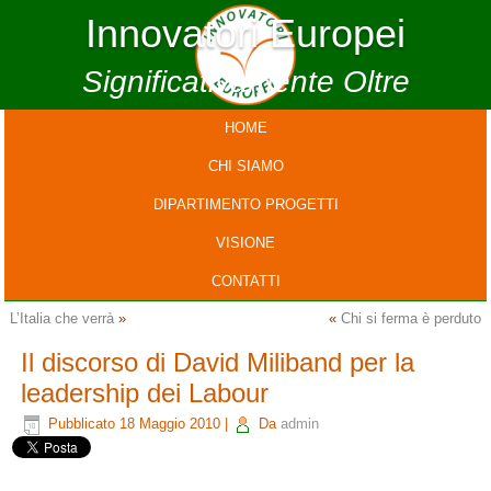
Innovatori Europei
Significativamente Oltre
HOME
CHI SIAMO
DIPARTIMENTO PROGETTI
VISIONE
CONTATTI
L’Italia che verrà
»
«
Chi si ferma è perduto
Il discorso di David Miliband per la
leadership dei Labour
Pubblicato
18 Maggio 2010
|
Da
admin