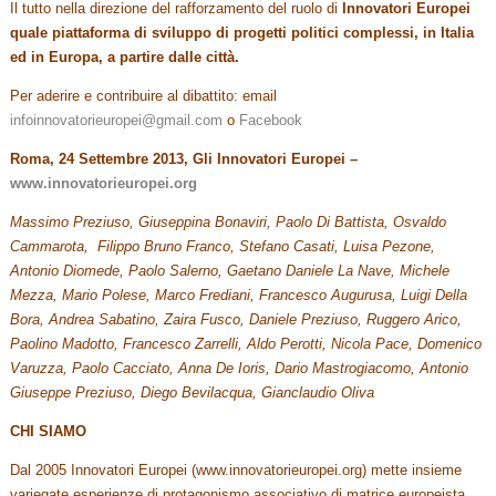
Il tutto nella direzione del rafforzamento del ruolo di
Innovatori Europei
quale piattaforma di sviluppo di progetti politici complessi, in Italia
ed in Europa, a partire dalle città.
Per aderire e contribuire al dibattito: email
infoinnovatorieuropei@gmail.com
o
Facebook
Roma, 24 Settembre 2013, Gli Innovatori Europei –
www.innovatorieuropei.org
Massimo Preziuso, Giuseppina Bonaviri, Paolo Di Battista, Osvaldo
Cammarota, Filippo Bruno Franco, Stefano Casati, Luisa Pezone,
Antonio Diomede, Paolo Salerno, Gaetano Daniele La Nave, Michele
Mezza, Mario Polese, Marco Frediani, Francesco Augurusa, Luigi Della
Bora, Andrea Sabatino, Zaira Fusco, Daniele Preziuso, Ruggero Arico,
Paolino Madotto, Francesco Zarrelli, Aldo Perotti, Nicola Pace, Domenico
Varuzza, Paolo Cacciato, Anna De Ioris, Dario Mastrogiacomo, Antonio
Giuseppe Preziuso, Diego Bevilacqua, Gianclaudio Oliva
CHI SIAMO
Dal 2005 Innovatori Europei (www.innovatorieuropei.org) mette insieme
variegate esperienze di protagonismo associativo di matrice europeista.