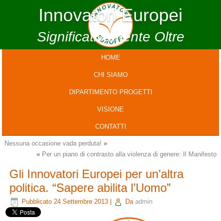
Innovatori Europei
Significativamente Oltre
HOME
CHI SIAMO
DIPARTIMENTO PROGETTI
VISIONE
CONTATTI
Nessuna occasione vada perduta!
»
«
Per un piano di contrasto alla violenza di genere: Il Manifesto
Gli Innovatori Europei per un’altra
politica. “Sapere abilita l’Uomo”
Pubblicato
24 Settembre 2013
|
Da
admin