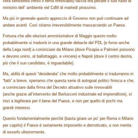
vera sensibilità verso il tema rinnovabili) faccia ora pesare il suo ruolo di
ministro dell’ ambiente nel CdM di martedì prossimo.
Ma più in generale questo approccio di Governo non può continuare ad
andare avanti. Così stiamo irreversibilmente massacrando un Paese.
Fortuna che alle elezioni amministrative di Maggio questo molto
probabilmente si tradurrà in una grande debacle del PDL (e forse anche
della Lega nord) a cominciare da Milano (dove Pisapia e Palmieri possono
e devono unirsi, al ballottaggio, e vincere) e Napoli (dove il centro destra,
più che il suo candidato, è inguardabile).
Ma, aldilà di questi “desiderata” che molto probabilmente si tradurranno in
“fatti” a breve, speriamo che questa serie di autogoal politici finisca e che,
a cominciare dalla firma del Decreto attuativo sulle rinnovabili
(anche grazie all’intervento del Berlusconi industriale ed imprenditore), si
inizi a legiferare per il bene del Paese, e non per quello di pochi ma
grandi interessi.
Questo fondamentalmente perchè (basta girare un po’ per Roma o Milano
per capirlo) il Paese è seriamente impoverito e demotivato, e non merita
di esserlo ulteriormente.