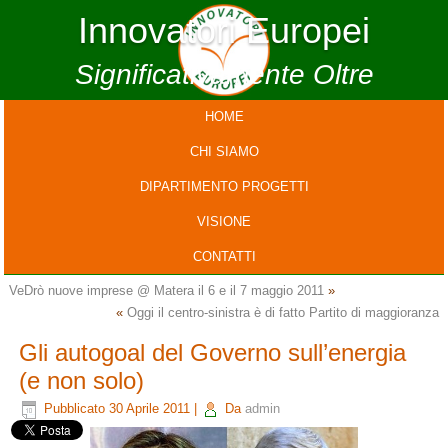
Innovatori Europei
Significativamente Oltre
HOME
CHI SIAMO
DIPARTIMENTO PROGETTI
VISIONE
CONTATTI
VeDrò nuove imprese @ Matera il 6 e il 7 maggio 2011
»
«
Oggi il centro-sinistra è di fatto Partito di maggioranza
Gli autogoal del Governo sull’energia
(e non solo)
Pubblicato
30 Aprile 2011
|
Da
admin