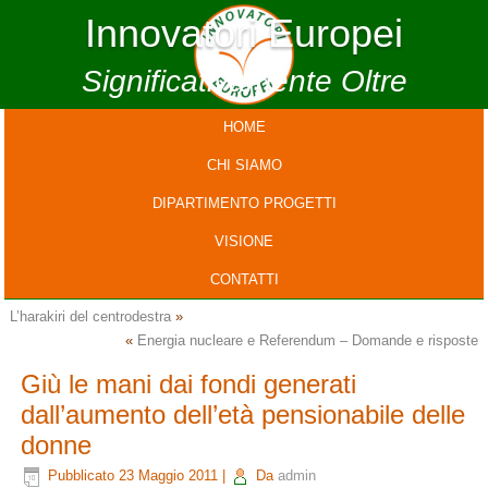
Innovatori Europei
Significativamente Oltre
HOME
CHI SIAMO
DIPARTIMENTO PROGETTI
VISIONE
CONTATTI
L’harakiri del centrodestra
»
«
Energia nucleare e Referendum – Domande e risposte
Giù le mani dai fondi generati
dall’aumento dell’età pensionabile delle
donne
Pubblicato
23 Maggio 2011
|
Da
admin