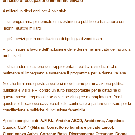
un tasso di occupazione femminile elevato
.
4 miliardi in dieci anni per 4 obiettivi:
– un programma pluriennale di investimento pubblico e tracciabile dei
“nostri” quattro miliardi
– più servizi per la conciliazione di tipologia diversificata
– più misure a favore dell’inclusione delle donne nel mercato del lavoro a
tutti i livelli
– chiara identificazione dei rappresentanti politici e sindacali che
realmente si impegnano a sostenere il programma per le donne italiane
Noi che firmiamo questo appello ci mobilitiamo per una azione politica –
pubblica e visibile – contro un furto insopportabile per le cittadine di
questo paese, irreparabile se dovesse giungere a compimento. Persi
questi soldi, sarebbe davvero difficile continuare a parlare di misure per la
conciliazione e politiche di inclusione femminile.
Appello congiunto di:
A.F.F.I., Amiche ABCD, Arcidonna, Aspettare
Stanca, CEMP (Milano, Consultorio familiare privato Laico),
Cittadinanza Attiva, Corrente Rosa, Diversamente Occupate, Donne