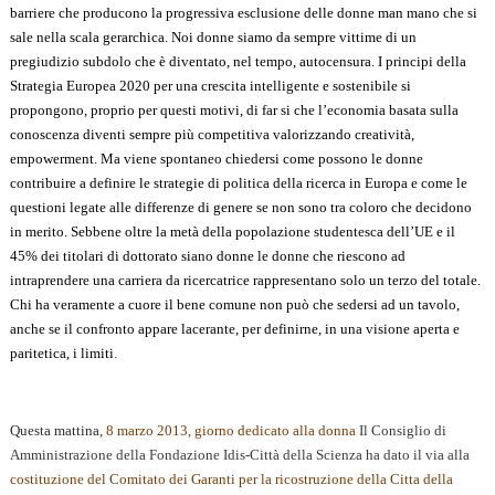
barriere che producono la progressiva esclusione delle donne man mano che si
sale nella scala gerarchica. Noi donne siamo da sempre vittime di un
pregiudizio subdolo che è diventato, nel tempo, autocensura. I principi della
Strategia Europea 2020 per una crescita intelligente e sostenibile si
propongono, proprio per questi motivi, di far si che l’economia basata sulla
conoscenza diventi sempre più competitiva valorizzando creatività,
empowerment. Ma viene spontaneo chiedersi come possono le donne
contribuire a definire le strategie di politica della ricerca in Europa e come le
questioni legate alle differenze di genere se non sono tra coloro che decidono
in merito. Sebbene oltre la metà della popolazione studentesca dell’UE e il
45% dei titolari di dottorato siano donne le donne che riescono ad
intraprendere una carriera da ricercatrice rappresentano solo un terzo del totale.
Chi ha veramente a cuore il bene comune non può che sedersi ad un tavolo,
anche se il confronto appare lacerante, per definirne, in una visione aperta e
paritetica, i limiti
.
Questa mattina,
8 marzo 2013, giorno dedicato alla donna
Il Consiglio di
Amministrazione della Fondazione Idis-Città della Scienza ha dato il via alla
costituzione del Comitato dei Garanti per la ricostruzione della Citta della