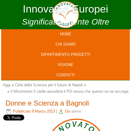
Innovatori Europei
Significativamente Oltre
HOME
CHI SIAMO
DIPARTIMENTO PROGETTI
VISIONE
CONTATTI
Oggi a Città della Scienza per il futuro di Napoli
»
«
Il Movimento 5 stelle assorbirà il PD senza che questo se ne accorga
Donne e Scienza a Bagnoli
Pubblicato
8 Marzo 2013
|
Da
admin