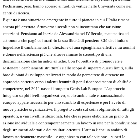
Pochissime, però, hanno accesso ai ruoli di vertice nelle Università come nei
centri di ricerca.
E questa è una situazione emergente in tutto il pianeta in cui l’Italia rimane
ancora più arretrata. Attraverso i secoli non si incontrano che rarissime
eccezioni. Pensiamo ad Ipazia da Alessandria nel IV Secolo, matematica ed
astronoma che pagò col martirio la sua libertà di pensiero. Ciò che limita o
impedisce il cambiamento in direzione di una eguaglianza effettiva tra uomini
e donne nella scienza più che altrove rimane lo stereotipo di una
discriminazione che ha radici antiche. Con l’obiettivo di promuovere e
sostenere i cambiamenti strutturali e allo scopo di superare questi limiti, sulla
base di piani di sviluppo realizzati in modo da permettere di ottenere un
approccio corretto verso i talenti femminili per il riconoscimento di abilità e
competenze, nel 2011 nasce il progetto Genis Lab Europeo. L’ approccio
integrato su più livelli organizzativo, socio-ambientale e transnazionale
europeo appare necessario per uno scambio di esperienze e per l’avvio di
nuove pratiche organizzative. Il progetto conta sul coinvolgimento di tutti gli
operatori, a vari livelli istituzionali, tale che si possa elaborare un piano di
azione individuale e contemporaneamente un lavoro in rete per la condivisione
degli strumenti adottati e dei risultati ottenuti. L’attesa è che un ambito di
lavoro storicamente maschile – e organizzato con tale visione – superi le