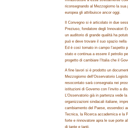
riconsegnando al Mezzogiorno la sua p
europea gli attribuisce ancor oggi.
Il Convegno si è articolato in due ses
Preziuso, fondatore degli Innovatori E
un auditorio di grande qualità ha potut
può e deve trovare il suo spazio nella 
Ed è così tornato in campo l’aspetto po
stato e continua a essere il petrolio per
progetto di cambiare l’Italia che il Go
A fine lavori si è prodotto un documen
Mezzogiorno dell’Osservatorio Logisti
resocontato sarà consegnata nei prossi
istituzioni di Governo con l’invito a d
L’Osservatorio già in partenza vede la
organizzazioni sindacali italiane, impre
cambiamento del Paese, essendoci accr
Tecnica, la Ricerca accademica e la Po
forte e rinnovatore apra le sue porte al
di tante e tanti.