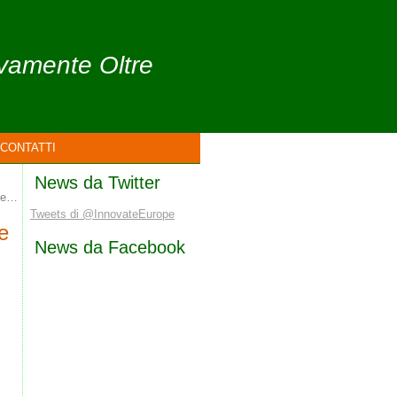
ivamente Oltre
CONTATTI
News da Twitter
o e…
Tweets di @InnovateEurope
e
News da Facebook