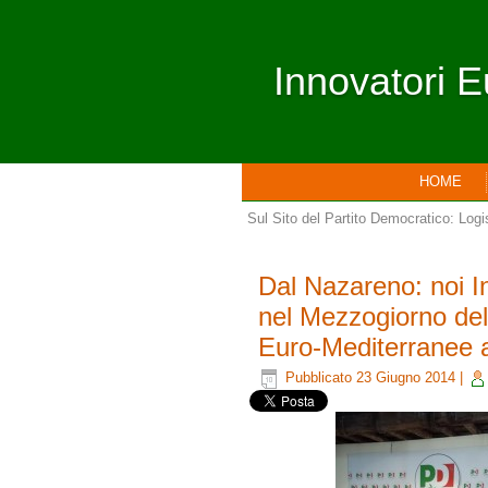
Innovatori E
HOME
Sul Sito del Partito Democratico: Logis
Dal Nazareno: noi I
nel Mezzogiorno dell
Euro-Mediterranee a
Pubblicato
23 Giugno 2014
|