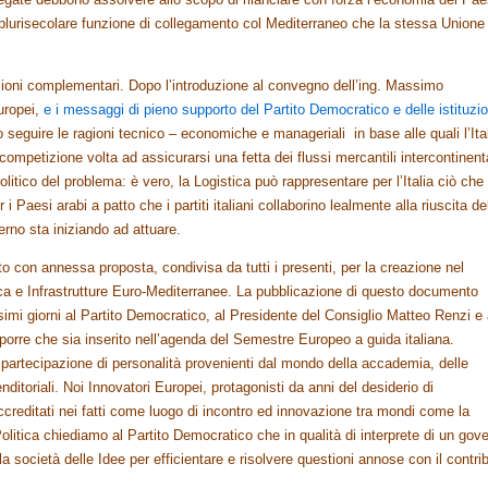
lurisecolare funzione di collegamento col Mediterraneo che la stessa Unione
sioni complementari. Dopo l’introduzione al convegno dell’ing. Massimo
uropei,
e i messaggi di pieno supporto del Partito Democratico e delle istituzio
o seguire le ragioni tecnico – economiche e manageriali in base alle quali l’Ita
competizione volta ad assicurarsi una fetta dei flussi mercantili intercontinenta
litico del problema: è vero, la Logistica può rappresentare per l’Italia ciò che
 i Paesi arabi a patto che i partiti italiani collaborino lealmente alla riuscita de
verno sta iniziando ad attuare.
to con annessa proposta, condivisa da tutti i presenti, per la creazione nel
ca e Infrastrutture Euro-Mediterranee. La pubblicazione di questo documento
mi giorni al Partito Democratico, al Presidente del Consiglio Matteo Renzi e 
isporre che sia inserito nell’agenda del Semestre Europeo a guida italiana.
 partecipazione di personalità provenienti dal mondo della accademia, delle
nditoriali. Noi Innovatori Europei, protagonisti da anni del desiderio di
editati nei fatti come luogo di incontro ed innovazione tra mondi come la
litica chiediamo al Partito Democratico che in qualità di interprete di un gov
la società delle Idee per efficientare e risolvere questioni annose con il contri