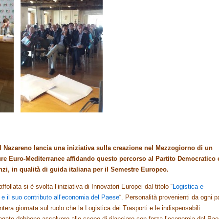
 Nazareno lancia una iniziativa sulla creazione nel Mezzogiorno di un
ture Euro-Mediterranee affidando questo percorso al Partito Democratico 
zi, in qualità di guida italiana per il Semestre Europeo.
follata si è svolta l’iniziativa di Innovatori Europei dal titolo “
Logistica e
o e il suo contributo all’economia del Paese
“. Personalità provenienti da ogni p
intera giornata sul ruolo che la Logistica dei Trasporti e le indispensabili
legate debbono assolvere allo scopo di rilanciare con forza l’economia del Pae