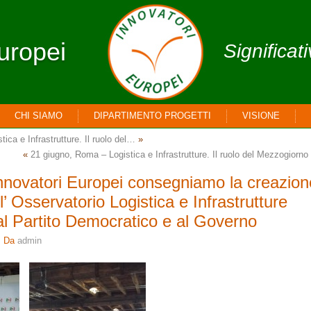
uropei
Significat
CHI SIAMO
DIPARTIMENTO PROGETTI
VISIONE
tica e Infrastrutture. Il ruolo del…
»
«
21 giugno, Roma – Logistica e Infrastrutture. Il ruolo del Mezzogiorn
nnovatori Europei consegniamo la creazion
’ Osservatorio Logistica e Infrastrutture
l Partito Democratico e al Governo
Da
admin