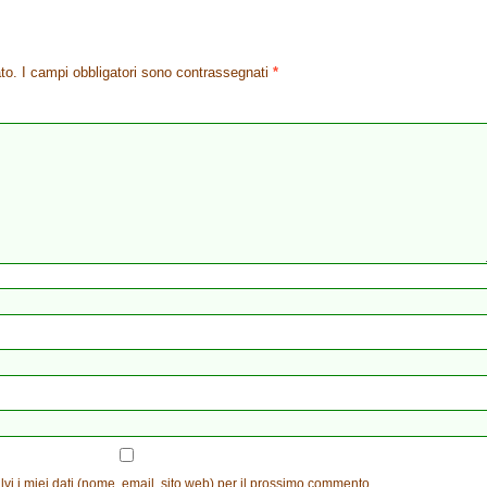
to.
I campi obbligatori sono contrassegnati
*
vi i miei dati (nome, email, sito web) per il prossimo commento.