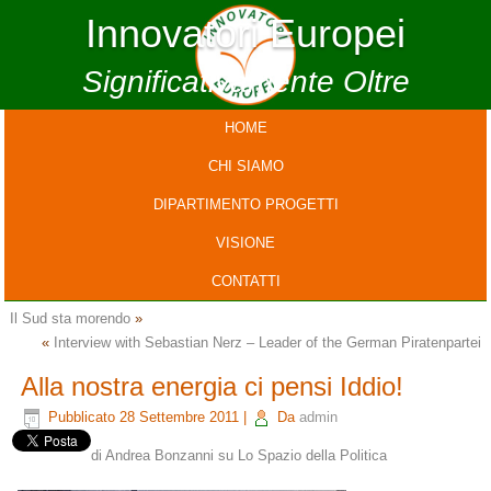
Innovatori Europei
Significativamente Oltre
HOME
CHI SIAMO
DIPARTIMENTO PROGETTI
VISIONE
CONTATTI
Il Sud sta morendo
»
«
Interview with Sebastian Nerz – Leader of the German Piratenpartei
Alla nostra energia ci pensi Iddio!
Pubblicato
28 Settembre 2011
|
Da
admin
di Andrea Bonzanni su Lo Spazio della Politica