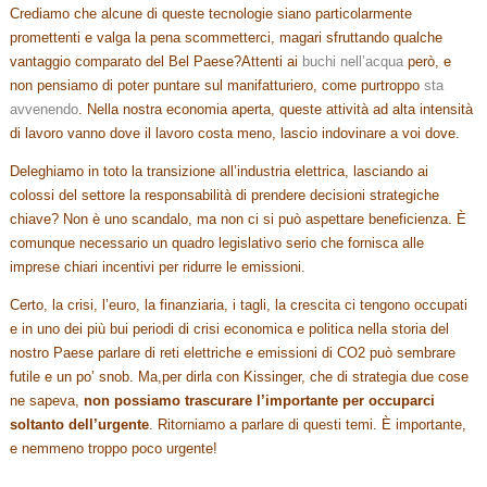
Crediamo che alcune di queste tecnologie siano particolarmente
promettenti e valga la pena scommetterci, magari sfruttando qualche
vantaggio comparato del Bel Paese?Attenti ai
buchi nell’acqua
però, e
non pensiamo di poter puntare sul manifatturiero, come purtroppo
sta
avvenendo
. Nella nostra economia aperta, queste attività ad alta intensità
di lavoro vanno dove il lavoro costa meno, lascio indovinare a voi dove.
Deleghiamo in toto la transizione all’industria elettrica, lasciando ai
colossi del settore la responsabilità di prendere decisioni strategiche
chiave? Non è uno scandalo, ma non ci si può aspettare beneficienza. È
comunque necessario un quadro legislativo serio che fornisca alle
imprese chiari incentivi per ridurre le emissioni.
Certo, la crisi, l’euro, la finanziaria, i tagli, la crescita ci tengono occupati
e in uno dei più bui periodi di crisi economica e politica nella storia del
nostro Paese parlare di reti elettriche e emissioni di CO2 può sembrare
futile e un po’ snob. Ma,per dirla con Kissinger, che di strategia due cose
ne sapeva,
non possiamo trascurare l’importante per occuparci
soltanto dell’urgente
. Ritorniamo a parlare di questi temi. È importante,
e nemmeno troppo poco urgente!