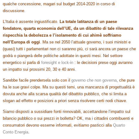
qualche concessione, magari sul budget 2014-2020 in corso di
discussione.
L’Italia è assente ingiustificato.
La totale latitanza di un paese
fondatore, quarta economia dell’UE, da un dibattito di tale rilevanza
rispecchia la debolezza e l’isolamento di cui ahimè soffriamo
nell’Europa di oggi
. Ma se nel 2050 l’attuale governo, i suoi ministri e
(quasi) tutti i parlamentari non ci saranno più, ci sarà ancora un paese che
godrà o piangerà delle politiche adottate in questi mesi. Nel settore
energetico si parla di
foresight e lock-in
: le decisioni prese oggi avranno
un impatto sui prossimi 20, 30 e 40 anni.
Sarebbe facile prendersela solo con il
governo che non governa
, che pure
ha le sue gravi colpe. Ma su questi temi, una mancanza di progettualità è
dovuta anche alla scarsa qualità del dibattito pubblico, che si limita a
slogan ad effetto e posizioni a priori senza risolvere certi nodi chiave.
Siamo disposti a sussidiare fonti rinnovabili, accettandone l’impatto sul
bilancio pubblico o sui prezzi in bolletta? OK, ma i cittadini contribuenti e
consumatori devono esserne informati, evitiamo pasticci alla
Quarto
Conto Energia
.