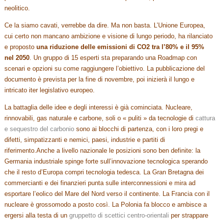
neolitico.
Ce la siamo cavati, verrebbe da dire. Ma non basta. L’Unione Europea,
cui certo non mancano ambizione e visione di lungo periodo, ha rilanciato
e proposto
una riduzione delle emissioni di CO2 tra l’80% e il 95%
nel 2050
. Un gruppo di 15 esperti sta preparando una Roadmap con
scenari e opzioni su come raggiungere l’obiettivo. La pubblicazione del
documento è prevista per la fine di novembre, poi inizierà il lungo e
intricato iter legislativo europeo.
La battaglia delle idee e degli interessi è già cominciata. Nucleare,
rinnovabili, gas naturale e carbone, soli o « puliti » da tecnologie di
cattura
e sequestro del carbonio
sono ai blocchi di partenza, con i loro pregi e
difetti, simpatizzanti e nemici, paesi, industrie e partiti di
riferimento.Anche a livello nazionale le posizioni sono ben definite: la
Germania industriale spinge forte sull’innovazione tecnologica sperando
che il resto d’Europa compri tecnologia tedesca. La Gran Bretagna dei
commercianti e dei finanzieri punta sulle interconnessioni e mira ad
esportare l’eolico del Mare del Nord verso il continente. La Francia con il
nucleare è grossomodo a posto così. La Polonia fa blocco e ambisce a
ergersi alla testa di un
gruppetto di scettici centro-orientali
per strappare