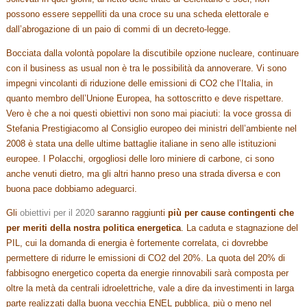
possono essere seppelliti da una croce su una scheda elettorale e
dall’abrogazione di un paio di commi di un decreto-legge.
Bocciata dalla volontà popolare la discutibile opzione nucleare, continuare
con il business as usual non è tra le possibilità da annoverare. Vi sono
impegni vincolanti di riduzione delle emissioni di CO2 che l’Italia, in
quanto membro dell’Unione Europea, ha sottoscritto e deve rispettare.
Vero è che a noi questi obiettivi non sono mai piaciuti: la voce grossa di
Stefania Prestigiacomo al Consiglio europeo dei ministri dell’ambiente nel
2008 è stata una delle ultime battaglie italiane in seno alle istituzioni
europee. I Polacchi, orgogliosi delle loro miniere di carbone, ci sono
anche venuti dietro, ma gli altri hanno preso una strada diversa e con
buona pace dobbiamo adeguarci.
Gli
obiettivi per il 2020
saranno raggiunti
più per cause contingenti che
per meriti della nostra politica energetica
. La caduta e stagnazione del
PIL, cui la domanda di energia è fortemente correlata, ci dovrebbe
permettere di ridurre le emissioni di CO2 del 20%. La quota del 20% di
fabbisogno energetico coperta da energie rinnovabili sarà composta per
oltre la metà da centrali idroelettriche, vale a dire da investimenti in larga
parte realizzati dalla buona vecchia ENEL pubblica, più o meno nel