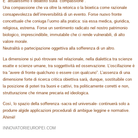
E’ attualissimo il dibattito sulla “compassione”.
Una compassione che va oltre la retorica o la bioetica come razionale
consapevolezza dell’irreversibilità di un evento. Forse nuovo fronte
concettuale che coniuga l’uomo alla pratica: sia essa medica, giuridica,
religiosa, estrema. Forse un sentimento radicato nel nostro patrimonio
biologico, imprescindibile, immutabile che ci rende vulnerabili, di alto
valore morale.
Neutralità o partecipazione oggettiva alla sofferenza di un altro.
La dimensione si può ritrovare nel relazionale, nella dialettica tra scienze
esatte e scienze umane, tra soggettività ed osservazione. L’oscillazione è
tra “avere di fronte qualchuno o essere con qualcuno”. L’assenza di una
dimensione forte di ricerca critica obiettiva sarà, dunque, sostituibile con
la posizione di poteri tra buoni e cattivi, tra politicamente corretti e non,
strutturazione che rimane precaria ed ideologica.
Così, lo spazio della sofferenza -sacra ed universale- continuerà solo a
produrre algide applicazioni procedurali di ambigue leggine e normative.
Ahimè!
INNOVATORIEUROPEI.COM