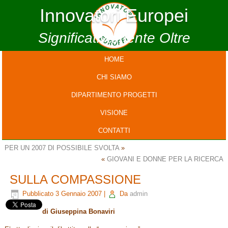
Innovatori Europei
Significativamente Oltre
HOME
CHI SIAMO
DIPARTIMENTO PROGETTI
VISIONE
CONTATTI
PER UN 2007 DI POSSIBILE SVOLTA
»
«
GIOVANI E DONNE PER LA RICERCA
SULLA COMPASSIONE
Pubblicato
3 Gennaio 2007
|
Da
admin
di Giuseppina Bonaviri