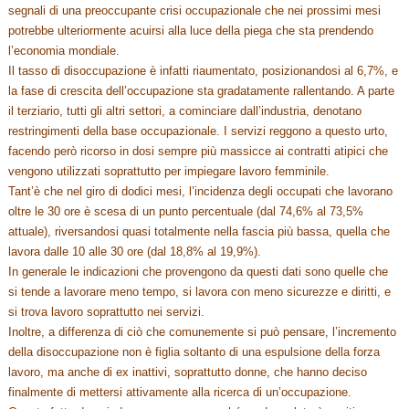
segnali di una preoccupante crisi occupazionale che nei prossimi mesi
potrebbe ulteriormente acuirsi alla luce della piega che sta prendendo
l’economia mondiale.
Il tasso di disoccupazione è infatti riaumentato, posizionandosi al 6,7%, e
la fase di crescita dell’occupazione sta gradatamente rallentando. A parte
il terziario, tutti gli altri settori, a cominciare dall’industria, denotano
restringimenti della base occupazionale. I servizi reggono a questo urto,
facendo però ricorso in dosi sempre più massicce ai contratti atipici che
vengono utilizzati soprattutto per impiegare lavoro femminile.
Tant’è che nel giro di dodici mesi, l’incidenza degli occupati che lavorano
oltre le 30 ore è scesa di un punto percentuale (dal 74,6% al 73,5%
attuale), riversandosi quasi totalmente nella fascia più bassa, quella che
lavora dalle 10 alle 30 ore (dal 18,8% al 19,9%).
In generale le indicazioni che provengono da questi dati sono quelle che
si tende a lavorare meno tempo, si lavora con meno sicurezze e diritti, e
si trova lavoro soprattutto nei servizi.
Inoltre, a differenza di ciò che comunemente si può pensare, l’incremento
della disoccupazione non è figlia soltanto di una espulsione della forza
lavoro, ma anche di ex inattivi, soprattutto donne, che hanno deciso
finalmente di mettersi attivamente alla ricerca di un’occupazione.