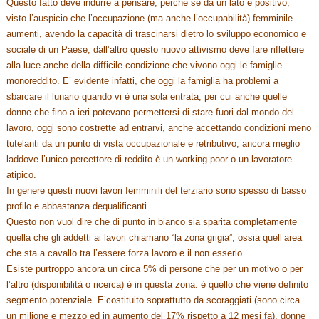
Questo fatto deve indurre a pensare, perché se da un lato è positivo,
visto l’auspicio che l’occupazione (ma anche l’occupabilità) femminile
aumenti, avendo la capacità di trascinarsi dietro lo sviluppo economico e
sociale di un Paese, dall’altro questo nuovo attivismo deve fare riflettere
alla luce anche della difficile condizione che vivono oggi le famiglie
monoreddito. E’ evidente infatti, che oggi la famiglia ha problemi a
sbarcare il lunario quando vi è una sola entrata, per cui anche quelle
donne che fino a ieri potevano permettersi di stare fuori dal mondo del
lavoro, oggi sono costrette ad entrarvi, anche accettando condizioni meno
tutelanti da un punto di vista occupazionale e retributivo, ancora meglio
laddove l’unico percettore di reddito è un working poor o un lavoratore
atipico.
In genere questi nuovi lavori femminili del terziario sono spesso di basso
profilo e abbastanza dequalificanti.
Questo non vuol dire che di punto in bianco sia sparita completamente
quella che gli addetti ai lavori chiamano “la zona grigia”, ossia quell’area
che sta a cavallo tra l’essere forza lavoro e il non esserlo.
Esiste purtroppo ancora un circa 5% di persone che per un motivo o per
l’altro (disponibilità o ricerca) è in questa zona: è quello che viene definito
segmento potenziale. E’costituito soprattutto da scoraggiati (sono circa
un milione e mezzo ed in aumento del 17% rispetto a 12 mesi fa), donne