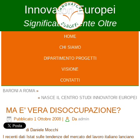
Innovatori Europei
Significativamente Oltre
HOME
CHI SIAMO
DIPARTIMENTO PROGETTI
VISIONE
CONTATTI
BARONI A ROMA
»
«
NASCE IL CENTRO STUDI INNOVATORI EUROPEI
MA E’ VERA DISOCCUPAZIONE?
Pubblicato
1 Ottobre 2008
|
Da
admin
di Daniele Mocchi
I recenti dati Istat sulle tendenze del mercato del lavoro italiano lanciano