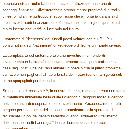
proprietà estera; molte fabbriche italiane – attraverso una serie di
passaggi finanziari – diventerebbero probabilmente proprietà di cittadini
cinesi o indiani; e purtroppo si scoprirebbe che a fronte (a garanzia) di
molti investimenti finanziari non c’è nulla o nei casi migliori qualcosa di
molto incerto che vedrà la luce solo nel futuro.
I parametri di “ricchezza” dei singoli paesi valutati non sul PIL (sul
consumo) ma sul “patrimonio” ci vedrebbero di fronte un mondo diverso.
La complessità del sistema è tale che investire in un fondo di
investimento in Italia può significare comprare una quota parte di una
casa negli Stati Uniti per farci abitare un operaio che al primo problema
sul lavoro non pagherà l’affitto o la rata del mutuo (sono i famigerati sub-
prime sparpagliati per il mondo).
Se una cosa di positivo c’è, in questo sistema, è che ha creato una sorta
di fratellanza universale nella quale i creditori ci tengono molto ai debitori
nella speranza di recuperare il loro investimento. Paradossalmente tutti
pregano per una ripresa dell’economia americana nella speranza di
recuperare un po’ del denaro investito quando ,attraverso il fallimento
delle banche, molti hanno già “donato” fiumi di denaro ai super-
consumatori americani.