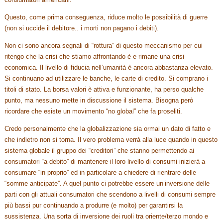
Questo, come prima conseguenza, riduce molto le possibilità di guerre
(non si uccide il debitore.. i morti non pagano i debiti).
Non ci sono ancora segnali di “rottura” di questo meccanismo per cui
ritengo che la crisi che stiamo affrontando è e rimane una crisi
economica. Il livello di fiducia nell’umanità è ancora abbastanza elevato.
Si continuano ad utilizzare le banche, le carte di credito. Si comprano i
titoli di stato. La borsa valori è attiva e funzionante, ha perso qualche
punto, ma nessuno mette in discussione il sistema. Bisogna però
ricordare che esiste un movimento “no global” che fa proseliti.
Credo personalmente che la globalizzazione sia ormai un dato di fatto e
che indietro non si torna. Il vero problema verrà alla luce quando in questo
sistema globale il gruppo dei “creditori” che stanno permettendo ai
consumatori “a debito” di mantenere il loro livello di consumi inizierà a
consumare “in proprio” ed in particolare a chiedere di rientrare delle
“somme anticipate”. A quel punto ci potrebbe essere un’inversione delle
parti con gli attuali consumatori che scendono a livelli di consumi sempre
più bassi pur continuando a produrre (e molto) per garantirsi la
sussistenza. Una sorta di inversione dei ruoli tra oriente/terzo mondo e