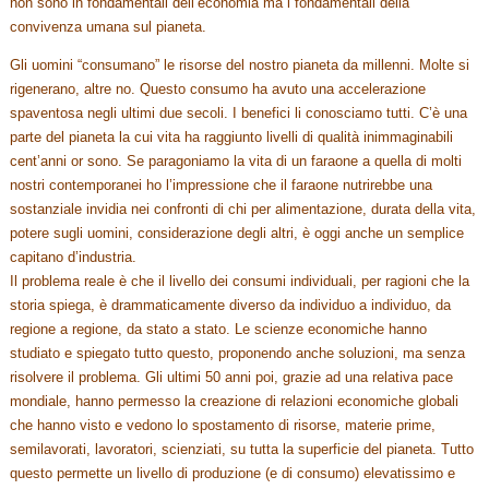
non sono in fondamentali dell’economia ma i fondamentali della
convivenza umana sul pianeta.
Gli uomini “consumano” le risorse del nostro pianeta da millenni. Molte si
rigenerano, altre no. Questo consumo ha avuto una accelerazione
spaventosa negli ultimi due secoli. I benefici li conosciamo tutti. C’è una
parte del pianeta la cui vita ha raggiunto livelli di qualità inimmaginabili
cent’anni or sono. Se paragoniamo la vita di un faraone a quella di molti
nostri contemporanei ho l’impressione che il faraone nutrirebbe una
sostanziale invidia nei confronti di chi per alimentazione, durata della vita,
potere sugli uomini, considerazione degli altri, è oggi anche un semplice
capitano d’industria.
Il problema reale è che il livello dei consumi individuali, per ragioni che la
storia spiega, è drammaticamente diverso da individuo a individuo, da
regione a regione, da stato a stato. Le scienze economiche hanno
studiato e spiegato tutto questo, proponendo anche soluzioni, ma senza
risolvere il problema. Gli ultimi 50 anni poi, grazie ad una relativa pace
mondiale, hanno permesso la creazione di relazioni economiche globali
che hanno visto e vedono lo spostamento di risorse, materie prime,
semilavorati, lavoratori, scienziati, su tutta la superficie del pianeta. Tutto
questo permette un livello di produzione (e di consumo) elevatissimo e