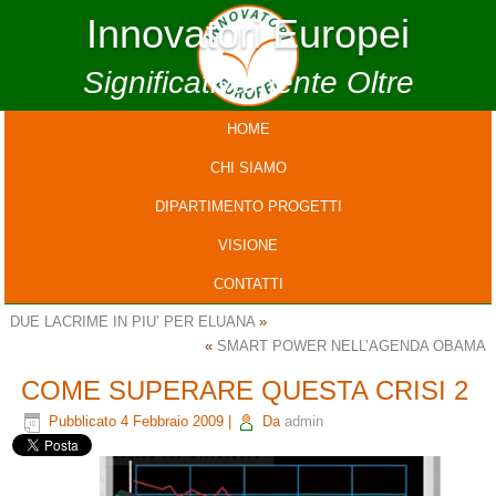
Innovatori Europei
Significativamente Oltre
HOME
CHI SIAMO
DIPARTIMENTO PROGETTI
VISIONE
CONTATTI
DUE LACRIME IN PIU’ PER ELUANA
»
«
SMART POWER NELL’AGENDA OBAMA
COME SUPERARE QUESTA CRISI 2
Pubblicato
4 Febbraio 2009
|
Da
admin