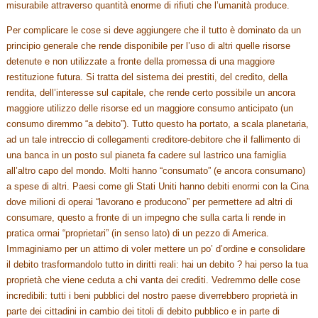
misurabile attraverso quantità enorme di rifiuti che l’umanità produce.
Per complicare le cose si deve aggiungere che il tutto è dominato da un
principio generale che rende disponibile per l’uso di altri quelle risorse
detenute e non utilizzate a fronte della promessa di una maggiore
restituzione futura. Si tratta del sistema dei prestiti, del credito, della
rendita, dell’interesse sul capitale, che rende certo possibile un ancora
maggiore utilizzo delle risorse ed un maggiore consumo anticipato (un
consumo diremmo “a debito”). Tutto questo ha portato, a scala planetaria,
ad un tale intreccio di collegamenti creditore-debitore che il fallimento di
una banca in un posto sul pianeta fa cadere sul lastrico una famiglia
all’altro capo del mondo. Molti hanno “consumato” (e ancora consumano)
a spese di altri. Paesi come gli Stati Uniti hanno debiti enormi con la Cina
dove milioni di operai “lavorano e producono” per permettere ad altri di
consumare, questo a fronte di un impegno che sulla carta li rende in
pratica ormai “proprietari” (in senso lato) di un pezzo di America.
Immaginiamo per un attimo di voler mettere un po’ d’ordine e consolidare
il debito trasformandolo tutto in diritti reali: hai un debito ? hai perso la tua
proprietà che viene ceduta a chi vanta dei crediti. Vedremmo delle cose
incredibili: tutti i beni pubblici del nostro paese diverrebbero proprietà in
parte dei cittadini in cambio dei titoli di debito pubblico e in parte di