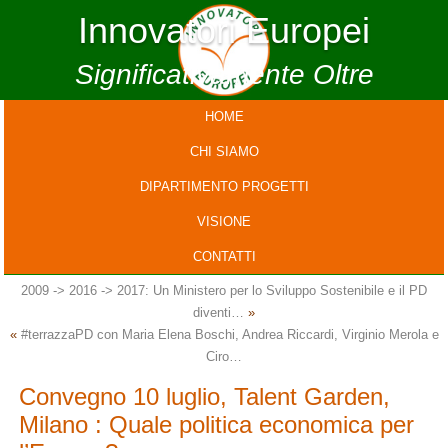
Innovatori Europei
Significativamente Oltre
HOME
CHI SIAMO
DIPARTIMENTO PROGETTI
VISIONE
CONTATTI
2009 -> 2016 -> 2017: Un Ministero per lo Sviluppo Sostenibile e il PD
diventi…
»
«
#terrazzaPD con Maria Elena Boschi, Andrea Riccardi, Virginio Merola e
Ciro…
Convegno 10 luglio, Talent Garden,
Milano : Quale politica economica per